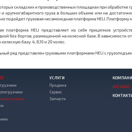
оторых складских и производственных площадках при обработке г
 и крупногабаритного груза в больших объеме или на достаточно
но подойдет грузовая несамоходная платформа HELI. Платформу м
вая платформа HELI представляет из себя прицепное устройст
кой без бортов, размещенной на колесной базе. В зависимости о
колесную базу: 4, 8,10 и 20 колес.
ный ряд представлен грузовыми платформами HELI с грузоподъемн
ОГ
УСЛУГИ
КОМПАН
грузчики
Продажа
КАТАЛОГ
опогрузчики
Сервис
КОНТАКТ
льная техника
Запчасти
ки
чики