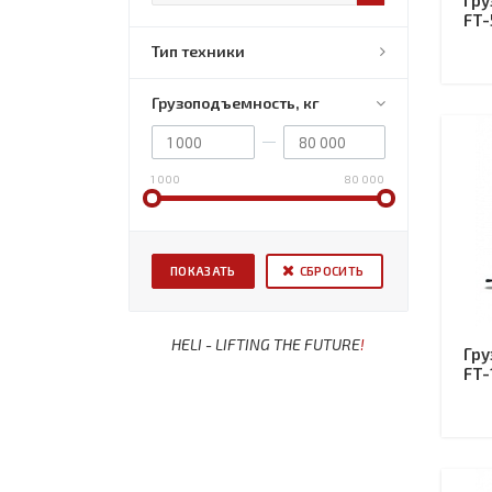
Гру
FT-
Тип техники
Грузоподъемность, кг
1 000
80 000
СБРОСИТЬ
HELI - LIFTING THE FUTURE
!
Гру
FT-