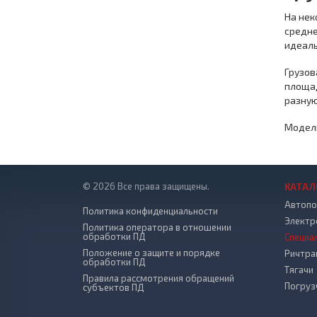
На нек
средне
идеаль
Грузо
площад
разную 
Модель
© 2026 Все права защищены.
КАТАЛ
Автопо
Политика конфиденциальности
Электр
Политика оператора в отношении
обработки ПД
Специа
Положение о защите и порядке
Ричтра
обработки ПД
Тягачи
Правила рассмотрения обращений
Погруз
субъектов ПД