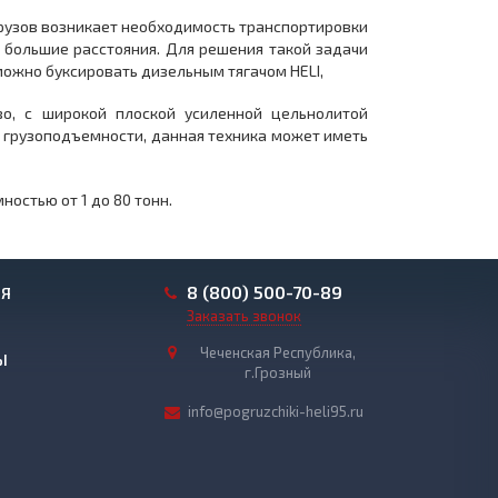
рузов возникает необходимость транспортировки
 большие расстояния. Для решения такой задачи
ожно буксировать дизельным тягачом HELI,
во, с широкой плоской усиленной цельнолитой
т грузоподъемности, данная техника может иметь
остью от 1 до 80 тонн.
8 (800) 500-70-89
ИЯ
Заказать звонок
Чеченская Республика,
Ы
г.Грозный
info@pogruzchiki-heli95.ru