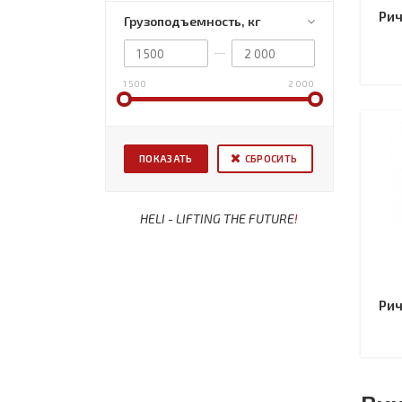
Рич
Грузоподъемность, кг
1 500
2 000
СБРОСИТЬ
HELI - LIFTING THE FUTURE
!
Рич