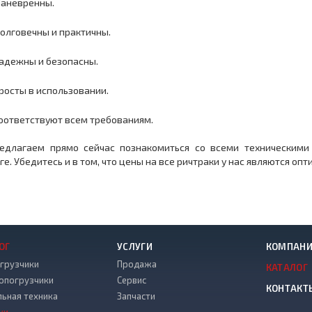
Маневренны.
Долговечны и практичны.
Надежны и безопасны.
Просты в использовании.
Соответствуют всем требованиям.
едлагаем прямо сейчас познакомиться со всеми техническими
ге. Убедитесь и в том, что цены на все ричтраки у нас являются о
ОГ
УСЛУГИ
КОМПАН
грузчики
Продажа
КАТАЛОГ
опогрузчики
Сервис
КОНТАКТ
льная техника
Запчасти