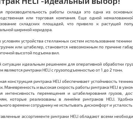
трак HELI -идеальный выбор!
ая производительность работы склада это одна из основных
водственная или торговая компания. Еще одной немаловажно
ьзование складских площадей, что привело к растущей попу
альной шириной коридора.
х условиях устройства стеллажных систем использование техники
грузчик или штабелер, становится невозможным по причине габар
аточной высотой подъема вил.
й ситуации идеальным решением для оперативной обработки груз
5 м являются ричтраки HELI c грузоподъемностью от 1 до 2 тонн.
ая конструкция ричтрака HELI обеспечивает устойчивость техники
х. Маневренность и высокая скорость работы ричтрака HELI в узк
ая интенсивность перемещения и штабелирования грузов, дос
иям, которые реализованы в линейке ричтраков HELI. Удобно
ьного времени сотруднику не испытывать дискомфорт и усталость
тавленные ассортименте ричтраки HELI обладают всеми необход