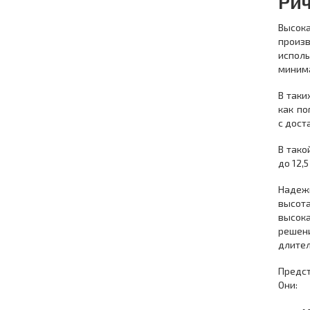
Рич
Высок
произ
испол
миним
В таки
как по
с дост
В тако
до 12,
Надежн
высота
высок
решен
длител
Предс
Они: