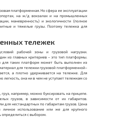
узовая платформенная. Но сфера ее эксплуатации
ропортах, на ж/д вокзалах и на промышленных
тации, маневренность) и экологичности (полное
ритные и тяжелые грузы. Поэтому тележка для
менных тележек
условий рабочей зоны и грузовой нагрузки.
дин из главных критериев – это тип платформы.
л для таких платформ может быть выполнен из
 материал для тележки грузовой платформенной–
вается, а плотно удерживается на тележке. Для
легкость, она ни в чем не уступает тележкам со
груз, например, можно буксировать на прицепе.
лых грузов, в зависимости от их габаритов.
и для нестандартных по габаритам грузов. Цена
в личное использование или же для крупного
ь определиться с выбором.