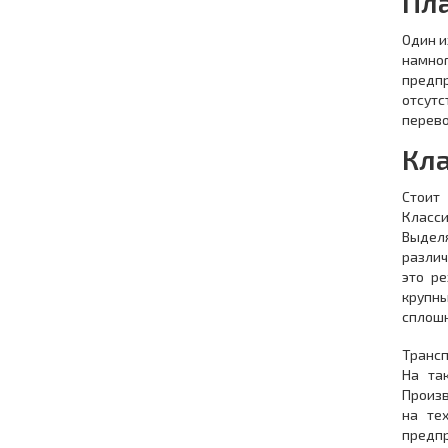
Пл
Один и
намно
предпр
отсут
перево
Кл
Стоит
Класси
Выдел
различ
это ре
крупны
сплошн
Трансп
На та
Произв
на те
предпр