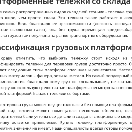
атформенные тележки со склада
з самых распространенных видов складской техники - тележка гр
го шире, чем просто склад. Эта техника также работает в аэ
иятиях.. Ведь благодаря ее эргономичности (легкость эксплуа
ствие выхлопных газов), она без труда перемещает среднегаба
зки грузов так популярна на рынке транспортного оборудования.
ассификация грузовых платфор
 сразу отметить, что выбирать тележку стоит исходя из 
фицировать тележки для перевозки грузов достаточно просто. О
яют следующие типы платформ: сплошная и решетчатая. Насти
ных материалов – фанера, резина, металл. Но самый популярный
зинопластик, благодаря нему груз не соскальзывает, не скаты
х грузов используют решетчатые платформы, несмотря на внешнюю 
ой платформой. Бывают тележки со бортами.
ортировка груза может осуществляться и без помощи платформы, 
кой вид техники может помещаться несколько объектов, тяже
одителями были учтены все детали и созданы специальные модел
хнику остается приемлемая. Купить тележку платформенную 
иятия, значения не имеет. Наши специалисты всегда готовы помоч