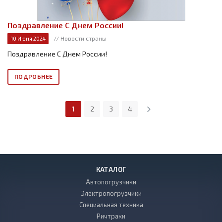
Поздравление С Днем России!
// Новости страны
10 Июня 2024
Поздравление С Днем России!
ПОДРОБНЕЕ
1
2
3
4
КАТАЛОГ
Автопогрузчики
Электропогрузчики
Специальная техника
Ричтраки