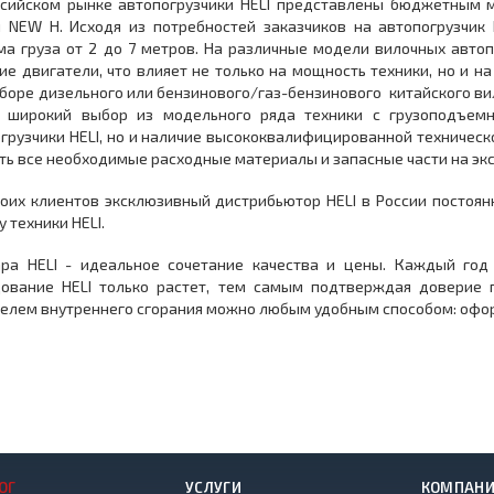
ссийском рынке автопогрузчики HELI представлены бюджетным 
 NEW H. Исходя из потребностей заказчиков на автопогрузчик
а груза от 2 до 7 метров. На различные модели вилочных автоп
ие двигатели, что влияет не только на мощность техники, но и 
боре дизельного или бензинового/газ-бензинового китайского вил
о широкий выбор из модельного ряда техники с грузоподъемн
грузчики HELI, но и наличие высококвалифицированной техническ
ть все необходимые расходные материалы и запасные части на эк
оих клиентов эксклюзивный дистрибьютор HELI в России постоя
у техники HELI.
ара HELI - идеальное сочетание качества и цены. Каждый год
ование HELI только растет, тем самым подтверждая доверие п
елем внутреннего сгорания можно любым удобным способом: оформ
ОГ
УСЛУГИ
КОМПАН