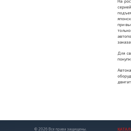
На ро
серией
подъем
японск
при вы
тольк
автопо
заказа
Для св
покупк
Авток
оборуд
двигат
© 2026 Все права защищены.
КАТАЛ