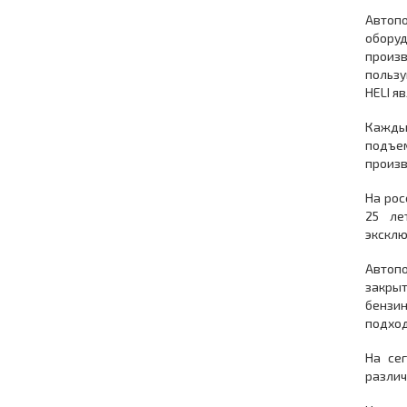
Автоп
оборуд
произв
пользу
HELI я
Кажды
подъе
произв
На рос
25 ле
эксклю
Автопо
закры
бензин
подход
На се
различ