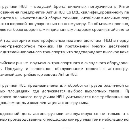
огрузчики HELI – ведущий бренд вилочных погрузчиков в Кита
ования на предприятии Anhui HELI Co Ltd., квалифицированному п
одства и качественной сборке техники, китайские вилочные погр
ются широкой популярностью по всему миру. По объемам произв
вляется безоговорочным и признанным лидером среди китайских к
й год авторитетные профильные издания включают HELI в перву
мно-транспортной техники. На протяжении многих десятилет
одителей напольного транспорта, что подтверждает высокое качес
сийском рынке подъемно-транспортного и складского оборудован
т. Продажу и сервисное обслуживание вилочных автопогру
зивный дистрибьютор завода Anhui HELI.
грузчики HELI предназначены для обработки грузов различной сл
тых площадках, где допускается выброс выхлопных газов. Пр
ового вилочного погрузчика HELI учитываются все требования кл
ящая модель и комплектация автопогрузчика.
годняшний день автопогрузчики эксплуатируются не только в с
ных производственных площадках как крупных так и небольших к