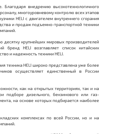
е. Благодаря внедрению высокотехнологичного
ерсоналу, многоуровневому контролю всех этапов
узчики HELI с двигателем внутреннего сгорания
одства и продаж подъемно-транспортной техники
омпаний.
ю десятку крупнейших мировых производителей
ий бренд HELI возглавляет список китайских
тво и надежность техники HELI.
ия техника HELI широко представлена уже более
зчиков осуществляет единственный в России
ожности, как на открытых территориях, так и на
и подборе дизельного, бензинового или газ-
иента, на основе которых подбирается наиболее
кладских комплексах по всей России, но и на
омпаний.