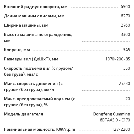
Внешний радиус поворота, мм
4500
Длина машины с вилами, мм
6270
Ширина машины, мм
2760
Высота машины по ограждению,
3300
мм
Клиренс, мм
345
Размеры вил (ДхШхТ), мм
1370×200×85
Скорость подъема вил (с грузом/
350
без груза), мм/с
Макс. скорость движения (с
27/30
грузом/без груза), км/ч
Макс. преодолеваемый подъем (с
20
грузом/без груза), %
Модель двигателя
Dongfeng Cummins
6BTAA5.9 - C170
Номинальная мощность, KW/r.p.m
127/2200