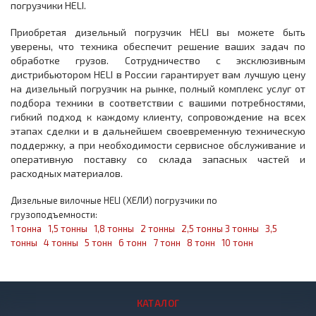
погрузчики HELI.
Приобретая дизельный погрузчик HELI вы можете быть
уверены, что техника обеспечит решение ваших задач по
обработке грузов. Сотрудничество с эксклюзивным
дистрибьютором HELI в России гарантирует вам лучшую цену
на дизельный погрузчик на рынке, полный комплекс услуг от
подбора техники в соответствии с вашими потребностями,
гибкий подход к каждому клиенту, сопровождение на всех
этапах сделки и в дальнейшем своевременную техническую
поддержку, а при необходимости сервисное обслуживание и
оперативную поставку со склада запасных частей и
расходных материалов.
Дизельные вилочные HELI (ХЕЛИ) погрузчики по
грузоподъемности:
1 тонна
1,5 тонны
1,8 тонны
2 тонны
2,5 тонны
3 тонны
3,5
тонны
4 тонны
5 тонн
6 тонн
7 тонн
8 тонн
10 тонн
КАТАЛОГ