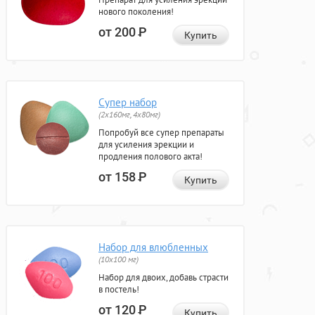
нового поколения!
от 200
Р
Купить
Супер набор
(2х160мг, 4х80мг)
Попробуй все супер препараты
для усиления эрекции и
продления полового акта!
от 158
Р
Купить
Набор для влюбленных
(10х100 мг)
Набор для двоих, добавь страсти
в постель!
от 120
Р
Купить