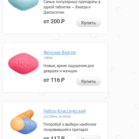
Самые популярные препараты в
одной таблетке — Виагра и
Дапоксетин.
от 200
Р
Купить
Женская Виагра
100мг
Новые, яркие ощущения для
девушек и женщин.
от 116
Р
Купить
Набор Классический
(2x100мг, 4x20мг)
Попробуй и выбери наиболее
понравившийся препарат.
от 117
Р