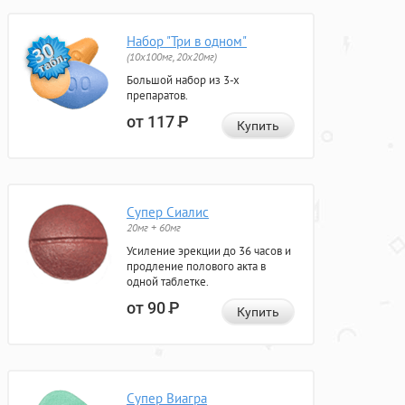
Набор "Три в одном"
(10x100мг, 20x20мг)
Большой набор из 3-х
препаратов.
от 117
Р
Купить
Супер Сиалис
20мг + 60мг
Усиление эрекции до 36 часов и
продление полового акта в
одной таблетке.
от 90
Р
Купить
Супер Виагра