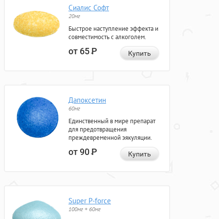
Сиалис Софт
20мг
Быстрое наступление эффекта и
совместимость с алкоголем.
от 65
Р
Купить
Дапоксетин
60мг
Единственный в мире препарат
для предотвращения
преждевременной эякуляции.
от 90
Р
Купить
Super P-force
100мг + 60мг