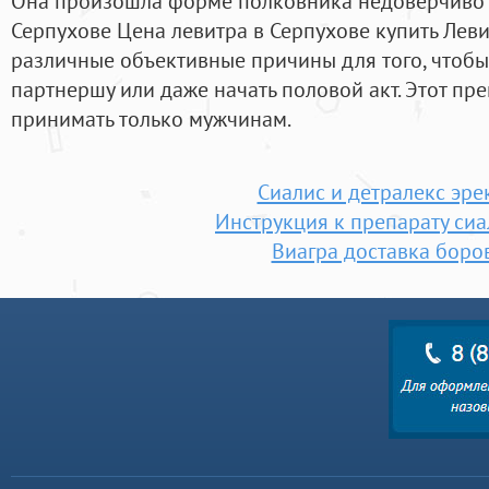
Она произошла форме полковника недоверчиво 
Серпухове Цена левитра в Серпухове купить Левит
различные объективные причины для того, чтобы
партнершу или даже начать половой акт. Этот пр
принимать только мужчинам.
Сиалис и детралекс эре
Инструкция к препарату сиа
Виагра доставка боро