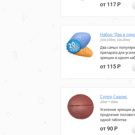
от 117
Р
Набор "Два в одн
(10x100мг, 10x20мг)
Два самых популяр
препарата для усил
эрекции в одном на
от 115
Р
Супер Сиалис
20мг + 60мг
Усиление эрекции до
продление полового
одной таблетке.
от 90
Р