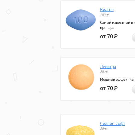
Виагра
100мг
Самый известный в 
препарат
от 70
Р
Левитра
20 мг
Мощный эффект на 5
от 70
Р
Сиалис Софт
20мг