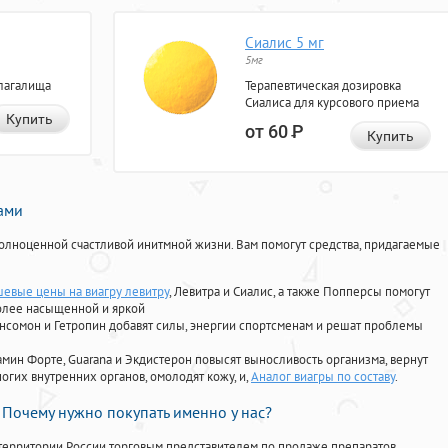
Сиалис 5 мг
5мг
лагалища
Терапевтическая дозировка
Сиалиса для курсового приема
Купить
от 60
Р
Купить
нами
олноценной счастливой инитмной жизни. Вам помогут средства, придагаемые
евые цены на виагру левитру
, Левитра и Сиалис, а также Попперсы помогут
олее насыщенной и яркой
Ансомон и Гетропин добавят силы, энергии спортсменам и решат проблемы
ориамин Форте, Guarana и Экдистерон повысят выносливость организма, вернут
огих внутренних органов, омолодят кожу, и,
Аналог виагры по составу
.
Почему нужно покупать именно у нас?
территории России торговым представителем по продаже препаратов