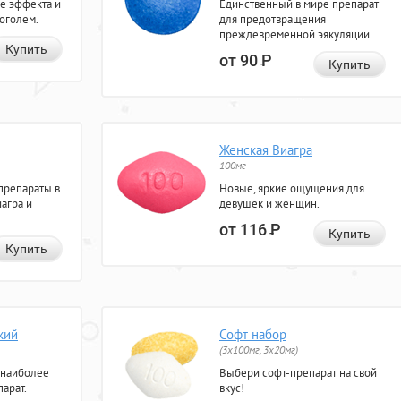
е эффекта и
Единственный в мире препарат
коголем.
для предотвращения
преждевременной эякуляции.
Купить
от 90
Р
Купить
Женская Виагра
100мг
препараты в
Новые, яркие ощущения для
агра и
девушек и женщин.
от 116
Р
Купить
Купить
кий
Софт набор
(3x100мг, 3x20мг)
 наиболее
Выбери софт-препарат на свой
арат.
вкус!