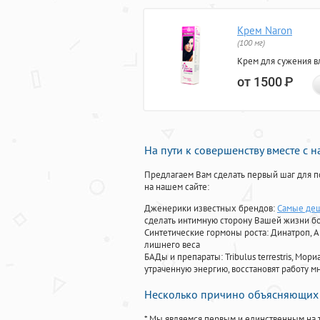
Крем Naron
(100 мг)
Крем для сужения в
от 1500
Р
На пути к совершенству вместе с 
Предлагаем Вам сделать первый шаг для п
на нашем сайте:
Дженерики известных брендов:
Самые деш
сделать интимную сторону Вашей жизни б
Синтетические гормоны роста
: Динатроп, 
лишнего веса
БАДы и препараты:
Tribulus terrestris, М
утраченную энергию, восстановят работу мн
Несколько причино объясняющих 
* Мы являемся первым и единственным на 