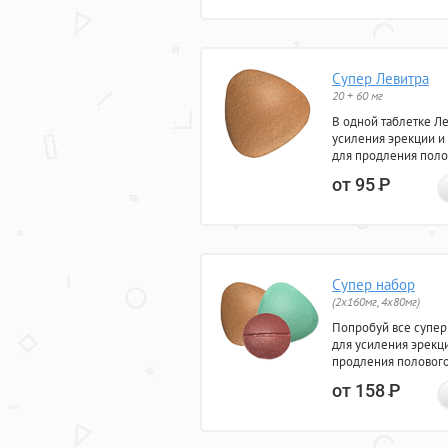
Супер Левитра
20 + 60 мг
В одной таблетке Л
усиления эрекции и
для продления поло
от 95
Р
Супер набор
(2х160мг, 4х80мг)
Попробуй все супер
для усиления эрекц
продления полового
от 158
Р