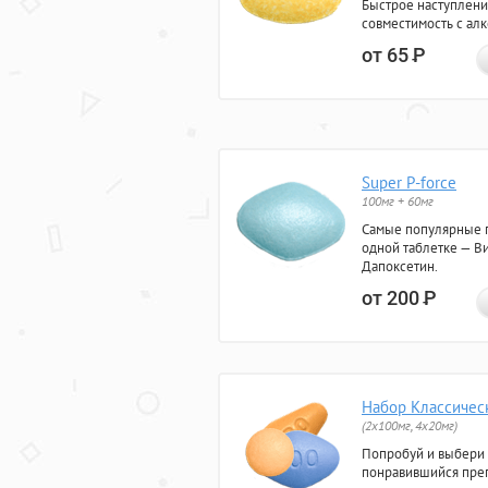
Быстрое наступлени
совместимость с ал
от 65
Р
Super P-force
100мг + 60мг
Самые популярные 
одной таблетке — Ви
Дапоксетин.
от 200
Р
Набор Классичес
(2x100мг, 4x20мг)
Попробуй и выбери
понравившийся преп