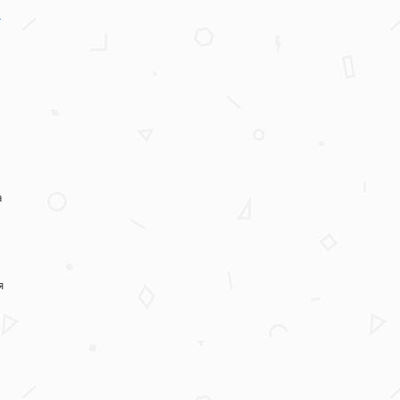
х
а
я