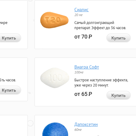
Сиалис
20 мг
мире
Самый долгоиграющий
препарат. Эффект до 36 часов.
от 70
Р
Купить
Купить
Виагра Софт
100мг
ть часов.
Быстрое наступление эффекта,
уже через 20 минут.
Купить
от 65
Р
Купить
Дапоксетин
60мг