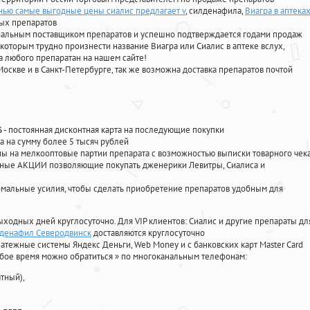
ью самые выгодные цены сиалис предлагает v
, силденафила
,
Виагра в аптека
ых препаратов
циальным поставщиком препаратов и успешно подтверждается годами продаж
 которым трудно произнести название Виагра или Сиалис в аптеке вслух,
 любого препаратан на нашем сайте!
Москве и в Санкт-Петербурге, так же возможна доставка препаратов почтой
%
- постоянная дисконтная карта на последующие покупки
а на сумму более 5 тысяч рублей
 на мелкооптовые партии препарата с возможностью выписки товарного чек
личные АКЦИИ позволяющие покупать дженерики Левитры, Сиалиса и
мальные усилия, чтобы сделать приобретение препаратов удобным для
ыходных дней круглосуточно. Для VIP клиентов: Сиалис и другие препараты дл
лденафил Северодвинск
доставляются круглосуточно
атежные системы Яндекс Деньги, Web Money и с банковских карт Master Card
юбое время можно обратиться
»
по многоканальным телефонам:
тный),