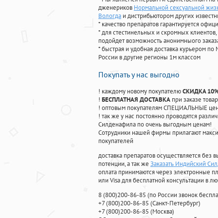
дженериков
Нормальной сексуальной жизн
Вологда
и дистрибьютором других известн
* качество препаратов гарантируется офи
* для стестинельных и скромных клиентов,
подойдет возможность анонимныого заказа
* быстрая и удобная доставка курьером по 
России в другие регионы 1м классом
Покупать у нас выгодно
! каждому новому покупателю
СКИДКА 10
!
БЕСПЛАТНАЯ ДОСТАВКА
при заказе товар
! оптовым покупателям СПЕЦИАЛЬНЫЕ цены
! так же у нас постоянно проводятся раз
Силденафила по очень выгодным ценам!
Cотрудники нашей фирмы прилагают макси
покупателей
доставка препаратов осуществляется без в
потенции, а так же
Заказать Индийский Си
оплата принимаются через электронные пл
или Visa для бесплатной консультации в л
8
(800
)200-86-85
(
по России звонок беспла
+7
(800
)200-86-85
(
Санкт-Петербург)
+7
(800
)200-86-85
(
Москва)