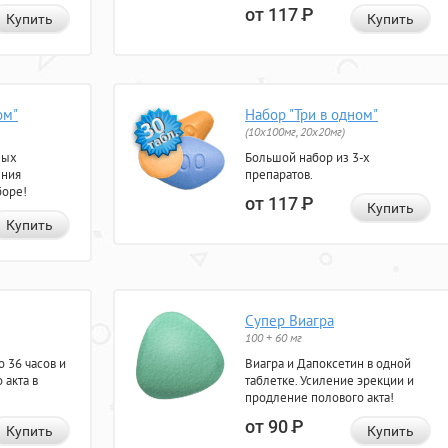
от 117
Р
Купить
Купить
ом"
Набор "Три в одном"
(10x100мг, 20x20мг)
ных
Большой набор из 3-х
ения
препаратов.
боре!
от 117
Р
Купить
Купить
Супер Виагра
100 + 60 мг
 36 часов и
Виагра и Дапоксетин в одной
 акта в
таблетке. Усиление эрекции и
продление полового акта!
от 90
Р
Купить
Купить