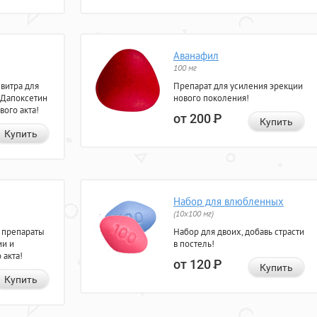
Аванафил
100 мг
евитра для
Препарат для усиления эрекции
 Дапоксетин
нового поколения!
вого акта!
от 200
Р
Купить
Купить
Набор для влюбленных
(10х100 мг)
 препараты
Набор для двоих, добавь страсти
ии и
в постель!
 акта!
от 120
Р
Купить
Купить