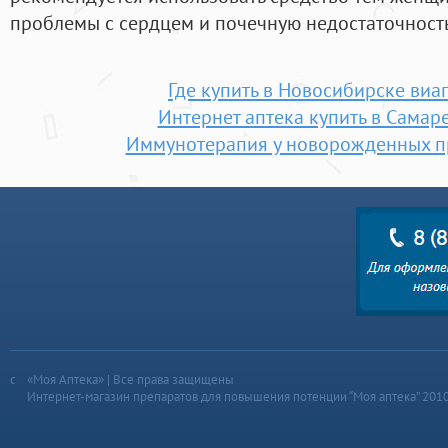
проблемы с сердцем и почечную недостаточность
Где купить в Новосибирске виа
Интернет аптека купить в Самар
Иммунотерапия у новорожденных п
«Моя Аптека» | Все права защищены
Интернет-магазин препаратов для повышения потенции “Моя аптека” 201