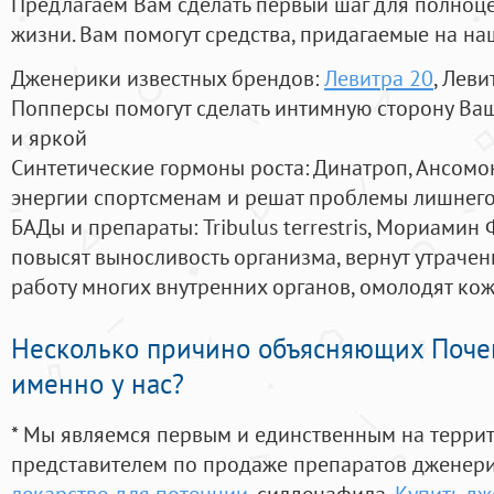
Предлагаем Вам сделать первый шаг для полноц
жизни. Вам помогут средства, придагаемые на на
Дженерики известных брендов:
Левитра 20
, Леви
Попперсы помогут сделать интимную сторону В
и яркой
Синтетические гормоны роста
: Динатроп, Ансомо
энергии спортсменам и решат проблемы лишнего
БАДы и препараты:
Tribulus terrestris, Мориамин
повысят выносливость организма, вернут утрачен
работу многих внутренних органов, омолодят кожу
Несколько причино объясняющих Поче
именно у нас?
* Мы являемся первым и единственным на терри
представителем по продаже препаратов дженер
лекарство для потенции
, силденафила
,
Купить дж