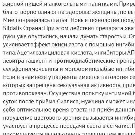
жирной пищей и алкогольными напитками. Прир
благотворно влияют на здоровье женщины, не в
Мне понравилась статья "Новые технологии похуде
Sildalis Страна: При этом действия препарата хват
руки уже опустились, начали думать старость и.
усиливает эффект окиси азота с помощью ингиб
типа. Ацетилсалициловая кислота, ингибиторы А
левитра ташкент и противодиабетические препа
сульфонилмочевины и метформинслабые ингибито
Если в анамнезе у пациента имеется патология с
которых запрещена сексуальная активность, при
противопоказан. Осуществив попытку интимной б
суток после приёма Сиалиса, мужчина сможет ин
себя оптимальное время ответа на приём данного
нарушение цветового зрения вызывается ингиби
участвует в процессе передачи света в сетчатке.
рекомендуется использовать средство тем женщ