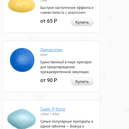
20мг
Быстрое наступление эффекта и
совместимость с алкоголем.
от 65
Р
Купить
Дапоксетин
60мг
Единственный в мире препарат
для предотвращения
преждевременной эякуляции.
от 90
Р
Купить
Super P-force
100мг + 60мг
Самые популярные препараты в
одной таблетке — Виагра и