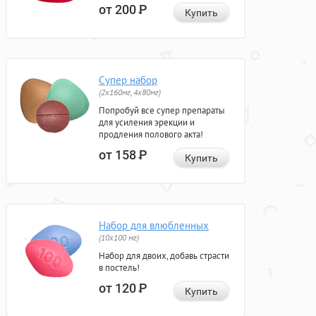
от 200
Р
Купить
Супер набор
(2х160мг, 4х80мг)
Попробуй все супер препараты
для усиления эрекции и
продления полового акта!
от 158
Р
Купить
Набор для влюбленных
(10х100 мг)
Набор для двоих, добавь страсти
в постель!
от 120
Р
Купить