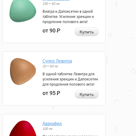
100 + 60 мг
Виагра и Дапоксетин в одной
таблетке. Усиление эрекции и
продление полового акта!
от 90
Р
Купить
Супер Левитра
20 + 60 мг
В одной таблетке Левитра для
усиления эрекции и Дапоксетин
для продления полового акта!
от 95
Р
Купить
Аванафил
100 мг