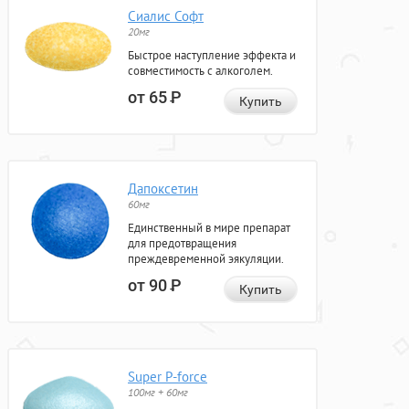
Сиалис Софт
20мг
Быстрое наступление эффекта и
совместимость с алкоголем.
от 65
Р
Купить
Дапоксетин
60мг
Единственный в мире препарат
для предотвращения
преждевременной эякуляции.
от 90
Р
Купить
Super P-force
100мг + 60мг