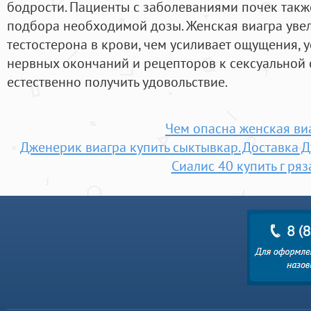
бодрости. Пациенты с заболеваниями почек такж
подбора необходимой дозы. Женская виагра уве
тестостерона в крови, чем усиливает ощущения, у
нервных окончаний и рецепторов к сексуальной 
естественно получить удовольствие.
Чем опасна женская ви
Дженерик виагра купить сыктывкар. Доставка 
Сиалис 40 купить г ряз