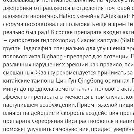
дженерики отправляются в отделения почтовой с
вложение анонимно. Набор Семейный.Aleksandr
форума посоветовал использовать еще и крем Тита
реально был рад! В состав препарата входит ак
— дапоксетин гидрохлорид. Сиалис капсулы (Sialis
группы Тадалафил, специально для улучшения эр
полового акта.Bigbang - препарат для потенции.
различных нарушениях эрекции как правило, пси
смешанных. Жвачку рекомендуется принимать за 
китайские тампоны Цин Гун QingGong оригинал. П
минут до предполагаемого начала полового акта
эффект от препарата отмечается в том случае, ко
наступившем возбуждении. Прием тяжелой пищи 
влияют на действие и скорость воздействия пре
препарата Серебряная Лиса растворяется в напит
поможет улучшить самочувствие, придаст уверенн