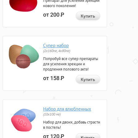
Препарат для усиления эрекции
нового поколения!
от 200
Р
Купить
Супер набор
(2х160мг, 4х80мг)
Попробуй все супер препараты
для усиления эрекции и
продления полового акта!
от 158
Р
Купить
Набор для влюбленных
(10х100 мг)
Набор для двоих, добавь страсти
в постель!
от 120
Р
Купить