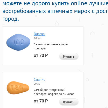
можете не дорого купить online лучши
востребованных аптечных марок с дост
город.
Виагра
100мг
Самый известный в мире
препарат
от 70
Р
Купить
Сиалис
20 мг
Самый долгоиграющий
препарат. Эффект до 36 часов.
от 70
Р
Купить