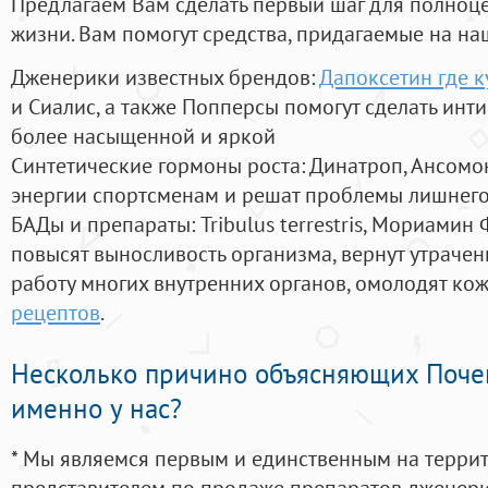
Предлагаем Вам сделать первый шаг для полноц
жизни. Вам помогут средства, придагаемые на на
Дженерики известных брендов:
Дапоксетин где к
и Сиалис, а также Попперсы помогут сделать ин
более насыщенной и яркой
Синтетические гормоны роста
: Динатроп, Ансомо
энергии спортсменам и решат проблемы лишнего
БАДы и препараты:
Tribulus terrestris, Мориамин
повысят выносливость организма, вернут утрачен
работу многих внутренних органов, омолодят кожу
рецептов
.
Несколько причино объясняющих Поче
именно у нас?
* Мы являемся первым и единственным на терри
представителем по продаже препаратов дженер