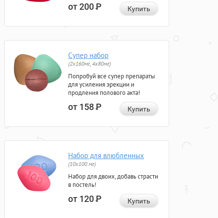
от 200
Р
Купить
Супер набор
(2х160мг, 4х80мг)
Попробуй все супер препараты
для усиления эрекции и
продления полового акта!
от 158
Р
Купить
Набор для влюбленных
(10х100 мг)
Набор для двоих, добавь страсти
в постель!
от 120
Р
Купить