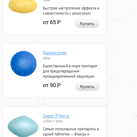
20мг
Быстрое наступление эффекта и
совместимость с алкоголем.
от 65
Р
Купить
Дапоксетин
60мг
Единственный в мире препарат
для предотвращения
преждевременной эякуляции.
от 90
Р
Купить
Super P-force
100мг + 60мг
Самые популярные препараты в
одной таблетке — Виагра и