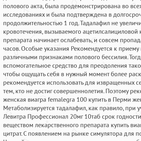
полового акта, была продемонстрирована во вс
исследованиях и была подтверждена в долгосро
продолжительностью 1 год. Тадалафил не увелич
кровотечения, вызываемого ацетилсалициловой к
препарата начинает ослабевать, и совсем пропа
часов. Особые указания Рекомендуется к приему
различными признаками полового бессилия. Тогда
вспомогательное средство для преодоления таког
чтобы ощущать себя в нужный момент более рас
рекомендуется использовать для извращенных се
тем, кто не достиг совершеннолетия. Поэтому ре
женская виагра femalegra 100 купить в Перми ж
Метаболизируется тадалафил, как правило, при 
Левитра Профессионал 20мг 10таб срок годнос
веществом лекарственного препарата купить ви
цитрат. С появлением на рынке симулятора для 