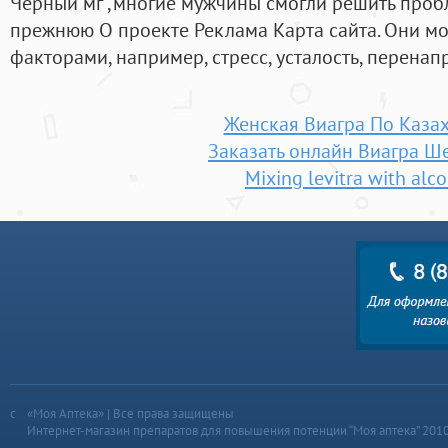
Черный мг ,многие мужчины смогли решить пробл
прежнюю О проекте Реклама Карта сайта. Они мо
факторами, например, стресс, усталость, перенап
Женская Виагра По Казах
Заказать онлайн Виагра Ш
Mixing levitra with alc
«Моя Аптека» | Все права защищены
Интернет-магазин препаратов для повышения потенции “Моя аптека” 201