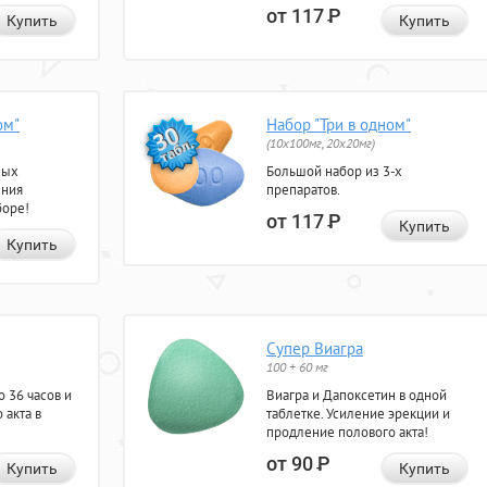
от 117
Р
Купить
Купить
ом"
Набор "Три в одном"
(10x100мг, 20x20мг)
ных
Большой набор из 3-х
ения
препаратов.
боре!
от 117
Р
Купить
Купить
Супер Виагра
100 + 60 мг
 36 часов и
Виагра и Дапоксетин в одной
 акта в
таблетке. Усиление эрекции и
продление полового акта!
от 90
Р
Купить
Купить