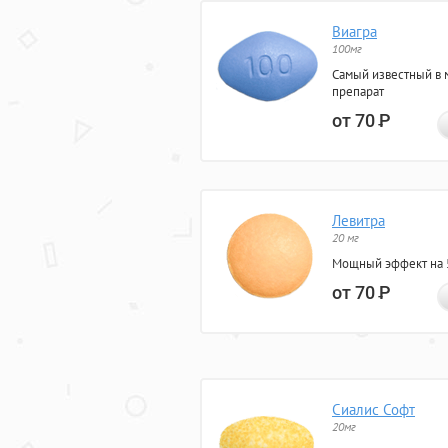
Виагра
100мг
Самый известный в 
препарат
от 70
Р
Левитра
20 мг
Мощный эффект на 5
от 70
Р
Сиалис Софт
20мг