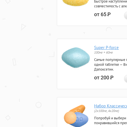
Быстрое наступлени
совместимость с ал
от 65
Р
Super P-force
100мг + 60мг
Самые популярные 
одной таблетке — Ви
Дапоксетин.
от 200
Р
Набор Классичес
(2x100мг, 4x20мг)
Попробуй и выбери
понравившийся преп