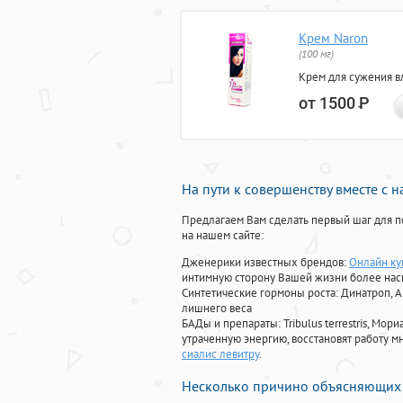
Крем Naron
(100 мг)
Крем для сужения в
от 1500
Р
На пути к совершенству вместе с 
Предлагаем Вам сделать первый шаг для п
на нашем сайте:
Дженерики известных брендов:
Онлайн ку
интимную сторону Вашей жизни более на
Синтетические гормоны роста
: Динатроп, 
лишнего веса
БАДы и препараты:
Tribulus terrestris, М
утраченную энергию, восстановят работу мн
сиалис левитру
.
Несколько причино объясняющих 