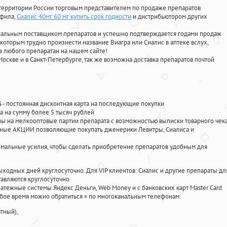
территории России торговым представителем по продаже препаратов
афила
,
Сиалис 40мг 60 мг купить срок годности
и дистрибьютором других
циальным поставщиком препаратов и успешно подтверждается годами продаж
 которым трудно произнести название Виагра или Сиалис в аптеке вслух,
 любого препаратан на нашем сайте!
Москве и в Санкт-Петербурге, так же возможна доставка препаратов почтой
%
- постоянная дисконтная карта на последующие покупки
а на сумму более 5 тысяч рублей
 на мелкооптовые партии препарата с возможностью выписки товарного чек
личные АКЦИИ позволяющие покупать дженерики Левитры, Сиалиса и
мальные усилия, чтобы сделать приобретение препаратов удобным для
ыходных дней круглосуточно. Для VIP клиентов: Сиалис и другие препараты дл
авляются круглосуточно
атежные системы Яндекс Деньги, Web Money и с банковских карт Master Card
юбое время можно обратиться
»
по многоканальным телефонам:
тный),