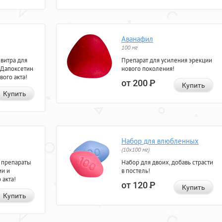
Аванафил
100 мг
евитра для
Препарат для усиления эрекции
 Дапоксетин
нового поколения!
вого акта!
от 200
Р
Купить
Купить
Набор для влюбленных
(10х100 мг)
 препараты
Набор для двоих, добавь страсти
ии и
в постель!
 акта!
от 120
Р
Купить
Купить