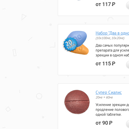
от 117
Р
Набор "Два в одн
(10x100мг, 10x20мг)
Два самых популяр
препарата для усил
эрекции в одном на
от 115
Р
Супер Сиалис
20мг + 60мг
Усиление эрекции до
продление полового
одной таблетке.
от 90
Р