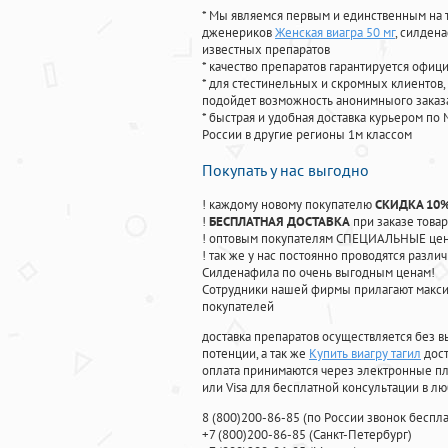
* Мы являемся первым и единственным на 
дженериков
Женская виагра 50 мг
, силден
известных препаратов
* качество препаратов гарантируется офи
* для стестинельных и скромных клиентов,
подойдет возможность анонимныого заказа
* быстрая и удобная доставка курьером по 
России в другие регионы 1м классом
Покупать у нас выгодно
! каждому новому покупателю
СКИДКА 10
!
БЕСПЛАТНАЯ ДОСТАВКА
при заказе товар
! оптовым покупателям СПЕЦИАЛЬНЫЕ цены
! так же у нас постоянно проводятся раз
Силденафила по очень выгодным ценам!
Cотрудники нашей фирмы прилагают макси
покупателей
доставка препаратов осуществляется без в
потенции, а так же
Купить виагру тагил
дост
оплата принимаются через электронные пл
или Visa для бесплатной консультации в л
8
(800
)200-86-85
(
по России звонок беспла
+7
(800
)200-86-85
(
Санкт-Петербург)