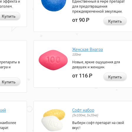
е эффекта и
Единственный в мире препарат
коголем.
для предотвращения
преждевременной эякуляции.
Купить
от 90
Р
Купить
Женская Виагра
100мг
препараты в
Новые, яркие ощущения для
агра и
девушек и женщин.
от 116
Р
Купить
Купить
кий
Софт набор
(3x100мг, 3x20мг)
 наиболее
Выбери софт-препарат на свой
арат.
вкус!