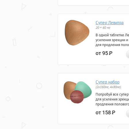
Супер Левитра
20 + 60 мг
В одной таблетке Л
усиления эрекции и
для продления поло
от 95
Р
Супер набор
(2х160мг, 4х80мг)
Попробуй все супер
для усиления эрекц
продления полового
от 158
Р