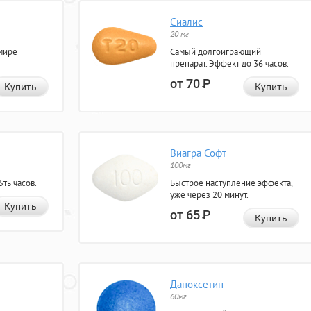
Сиалис
20 мг
мире
Самый долгоиграющий
препарат. Эффект до 36 часов.
от 70
Р
Купить
Купить
Виагра Софт
100мг
ть часов.
Быстрое наступление эффекта,
уже через 20 минут.
Купить
от 65
Р
Купить
Дапоксетин
60мг