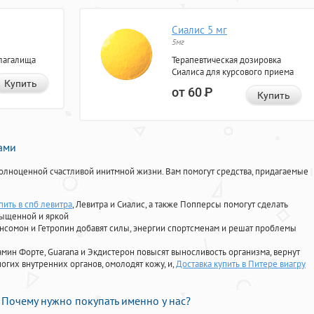
Сиалис 5 мг
5мг
лагалища
Терапевтическая дозировка
Сиалиса для курсового приема
Купить
от 60
Р
Купить
нами
олноценной счастливой инитмной жизни. Вам помогут средства, придагаемые
пить в спб левитра
, Левитра и Сиалис, а также Попперсы помогут сделать
сыщенной и яркой
Ансомон и Гетропин добавят силы, энергии спортсменам и решат проблемы
ориамин Форте, Guarana и Экдистерон повысят выносливость организма, вернут
огих внутренних органов, омолодят кожу, и,
Доставка купить в Питере виагру
Почему нужно покупать именно у нас?