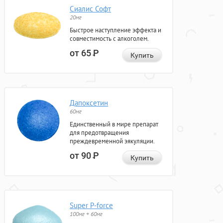
Сиалис Софт
20мг
Быстрое наступление эффекта и
совместимость с алкоголем.
от 65
Р
Купить
Дапоксетин
60мг
Единственный в мире препарат
для предотвращения
преждевременной эякуляции.
от 90
Р
Купить
Super P-force
100мг + 60мг