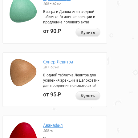
100 + 60 мг
Виагра и Дапоксетин в одной
таблетке. Усиление эрекции и
продление полового акта!
от 90
Р
Купить
Супер Левитра
20 + 60 мг
В одной таблетке Левитра для
усиления эрекции и Дапоксетин
для продления полового акта!
от 95
Р
Купить
Аванафил
100 мг