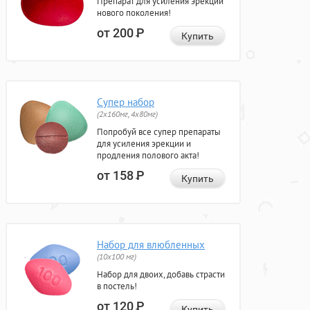
Препарат для усиления эрекции
нового поколения!
от 200
Р
Купить
Супер набор
(2х160мг, 4х80мг)
Попробуй все супер препараты
для усиления эрекции и
продления полового акта!
от 158
Р
Купить
Набор для влюбленных
(10х100 мг)
Набор для двоих, добавь страсти
в постель!
от 120
Р
Купить