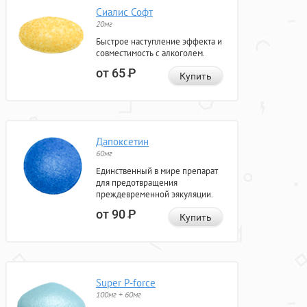
Сиалис Софт
20мг
Быстрое наступление эффекта и
совместимость с алкоголем.
от 65
Р
Купить
Дапоксетин
60мг
Единственный в мире препарат
для предотвращения
преждевременной эякуляции.
от 90
Р
Купить
Super P-force
100мг + 60мг