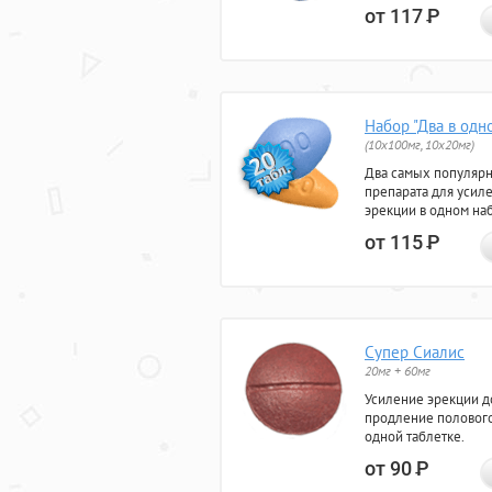
от 117
Р
Набор "Два в одн
(10x100мг, 10x20мг)
Два самых популяр
препарата для усил
эрекции в одном на
от 115
Р
Супер Сиалис
20мг + 60мг
Усиление эрекции до
продление полового
одной таблетке.
от 90
Р