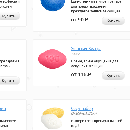
е эффекта и
Единственный в мире препарат
коголем.
для предотвращения
преждевременной эякуляции.
Купить
от 90
Р
Купить
Женская Виагра
100мг
препараты в
Новые, яркие ощущения для
агра и
девушек и женщин.
от 116
Р
Купить
Купить
кий
Софт набор
(3x100мг, 3x20мг)
 наиболее
Выбери софт-препарат на свой
арат.
вкус!