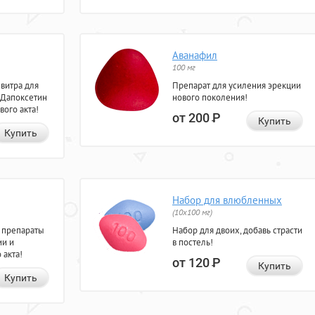
Аванафил
100 мг
евитра для
Препарат для усиления эрекции
 Дапоксетин
нового поколения!
вого акта!
от 200
Р
Купить
Купить
Набор для влюбленных
(10х100 мг)
 препараты
Набор для двоих, добавь страсти
ии и
в постель!
 акта!
от 120
Р
Купить
Купить