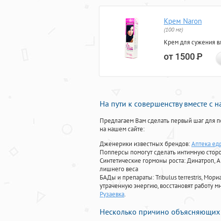
Крем Naron
(100 мг)
Крем для сужения в
от 1500
Р
На пути к совершенству вместе с 
Предлагаем Вам сделать первый шаг для п
на нашем сайте:
Дженерики известных брендов:
Аптека ед
Попперсы помогут сделать интимную стор
Синтетические гормоны роста
: Динатроп, 
лишнего веса
БАДы и препараты:
Tribulus terrestris, М
утраченную энергию, восстановят работу мн
Рузаевка
.
Несколько причино объясняющих 