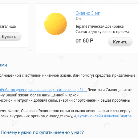
Сиалис 5 мг
5мг
лагалища
Терапевтическая дозировка
Сиалиса для курсового приема
Купить
от 60
Р
Купить
нами
олноценной счастливой инитмной жизни. Вам помогут средства, придагаемые
рёнбатон дженерик сиалис софт хит сезона p 811
, Левитра и Сиалис, а также
ону Вашей жизни более насыщенной и яркой
Ансомон и Гетропин добавят силы, энергии спортсменам и решат проблемы
ориамин Форте, Guarana и Экдистерон повысят выносливость организма, вернут
огих внутренних органов, омолодят кожу, и,
Купить онлайн Женская Виагра
Почему нужно покупать именно у нас?