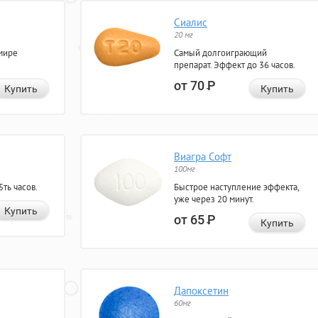
Сиалис
20 мг
мире
Самый долгоиграющий
препарат. Эффект до 36 часов.
от 70
Р
Купить
Купить
Виагра Софт
100мг
ть часов.
Быстрое наступление эффекта,
уже через 20 минут.
Купить
от 65
Р
Купить
Дапоксетин
60мг