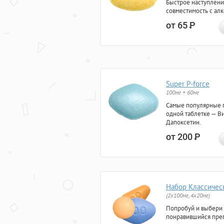
Быстрое наступлени
совместимость с ал
от 65
Р
Super P-force
100мг + 60мг
Самые популярные 
одной таблетке — Ви
Дапоксетин.
от 200
Р
Набор Классичес
(2x100мг, 4x20мг)
Попробуй и выбери
понравившийся преп