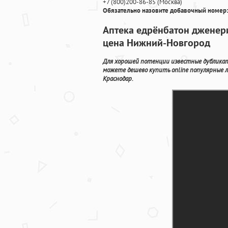
+7
(800
)200-86-85
(
Москва)
Обязательно назовите добавочный номер:
Аптека едрёнбатон дженери
цена Нижний-Новгород
Для хорошей потенции известные дубликаты
можете дешево купить online популярные 
Краснодар.