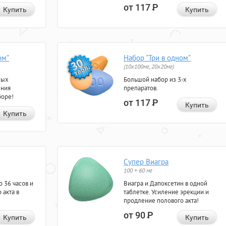
от 117
Р
Купить
Купить
ом"
Набор "Три в одном"
(10x100мг, 20x20мг)
ных
Большой набор из 3-х
ения
препаратов.
боре!
от 117
Р
Купить
Купить
Супер Виагра
100 + 60 мг
 36 часов и
Виагра и Дапоксетин в одной
 акта в
таблетке. Усиление эрекции и
продление полового акта!
от 90
Р
Купить
Купить