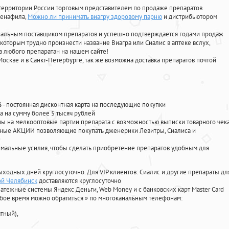
территории России торговым представителем по продаже препаратов
денафила
,
Можно ли принимать виагру здоровому парню
и дистрибьютором
циальным поставщиком препаратов и успешно подтверждается годами продаж
 которым трудно произнести название Виагра или Сиалис в аптеке вслух,
 любого препаратан на нашем сайте!
Москве и в Санкт-Петербурге, так же возможна доставка препаратов почтой
%
- постоянная дисконтная карта на последующие покупки
а на сумму более 5 тысяч рублей
 на мелкооптовые партии препарата с возможностью выписки товарного чек
личные АКЦИИ позволяющие покупать дженерики Левитры, Сиалиса и
мальные усилия, чтобы сделать приобретение препаратов удобным для
ыходных дней круглосуточно. Для VIP клиентов: Сиалис и другие препараты дл
кой Челябинск
доставляются круглосуточно
атежные системы Яндекс Деньги, Web Money и с банковских карт Master Card
юбое время можно обратиться
»
по многоканальным телефонам:
тный),