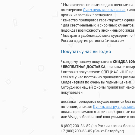
* Мы являемся первым и единственным на 
дженериков
С чем нельзя есть сиалис
, сил
других известных препаратов
* качество препаратов гарантируется офи
* для стестинельных и скромных клиентов,
подойдет возможность анонимныого заказа
* быстрая и удобная доставка курьером по 
России в другие регионы 1м классом
Покупать у нас выгодно
! каждому новому покупателю
СКИДКА 10
!
БЕСПЛАТНАЯ ДОСТАВКА
при заказе товар
! оптовым покупателям СПЕЦИАЛЬНЫЕ цены
! так же у нас постоянно проводятся раз
Силденафила по очень выгодным ценам!
Cотрудники нашей фирмы прилагают макси
покупателей
доставка препаратов осуществляется без в
потенции, а так же
Купить виагру с достав
оплата принимаются через электронные пл
или Visa для бесплатной консультации в л
8
(800
)200-86-85
(
по России звонок беспла
+7
(800
)200-86-85
(
Санкт-Петербург)