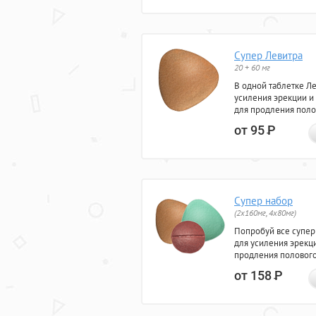
Супер Левитра
20 + 60 мг
В одной таблетке Л
усиления эрекции и
для продления поло
от 95
Р
Супер набор
(2х160мг, 4х80мг)
Попробуй все супер
для усиления эрекц
продления полового
от 158
Р