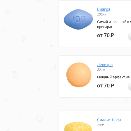
Виагра
100мг
Самый известный в 
препарат
от 70
Р
Левитра
20 мг
Мощный эффект на 5
от 70
Р
Сиалис Софт
20мг