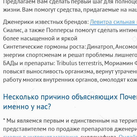
Предлагаем Вам сделать первый шаг для полноц
жизни. Вам помогут средства, придагаемые на на
Дженерики известных брендов:
Левитра сильная 
Сиалис, а также Попперсы помогут сделать инти
более насыщенной и яркой
Синтетические гормоны роста
: Динатроп, Ансомо
энергии спортсменам и решат проблемы лишнего
БАДы и препараты:
Tribulus terrestris, Мориамин
повысят выносливость организма, вернут утрачен
работу многих внутренних органов, омолодят кожу
Несколько причино объясняющих Поче
именно у нас?
* Мы являемся первым и единственным на терри
представителем по продаже препаратов дженер
сиалис в интернет магазине
, силденафила
,
Онлайн