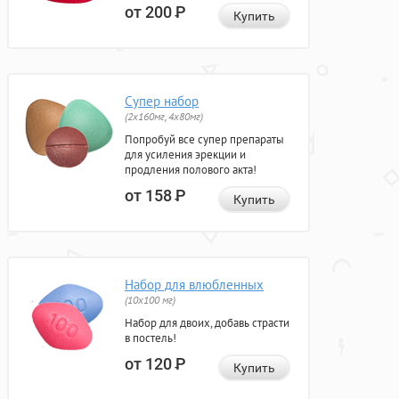
от 200
Р
Купить
Супер набор
(2х160мг, 4х80мг)
Попробуй все супер препараты
для усиления эрекции и
продления полового акта!
от 158
Р
Купить
Набор для влюбленных
(10х100 мг)
Набор для двоих, добавь страсти
в постель!
от 120
Р
Купить