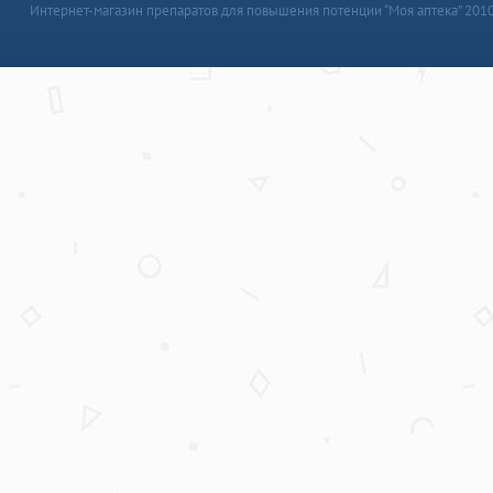
Интернет-магазин препаратов для повышения потенции “Моя аптека” 201