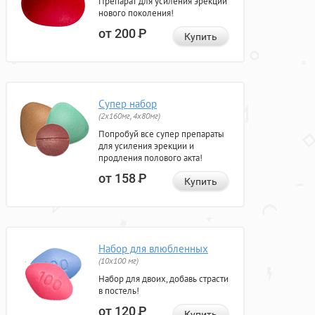
Препарат для усиления эрекции
нового поколения!
от 200
Р
Купить
Супер набор
(2х160мг, 4х80мг)
Попробуй все супер препараты
для усиления эрекции и
продления полового акта!
от 158
Р
Купить
Набор для влюбленных
(10х100 мг)
Набор для двоих, добавь страсти
в постель!
от 120
Р
Купить