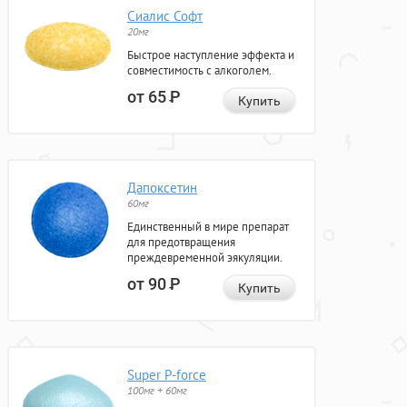
Сиалис Софт
20мг
Быстрое наступление эффекта и
совместимость с алкоголем.
от 65
Р
Купить
Дапоксетин
60мг
Единственный в мире препарат
для предотвращения
преждевременной эякуляции.
от 90
Р
Купить
Super P-force
100мг + 60мг