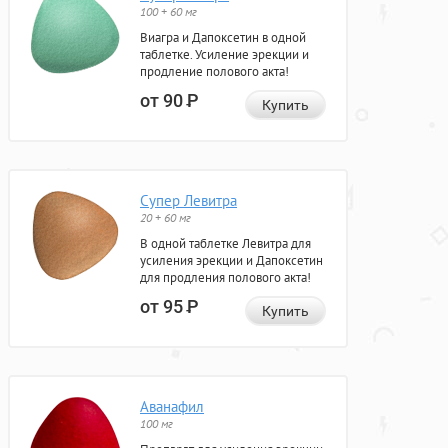
100 + 60 мг
Виагра и Дапоксетин в одной
таблетке. Усиление эрекции и
продление полового акта!
от 90
Р
Купить
Супер Левитра
20 + 60 мг
В одной таблетке Левитра для
усиления эрекции и Дапоксетин
для продления полового акта!
от 95
Р
Купить
Аванафил
100 мг