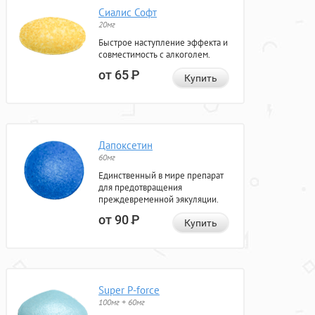
Сиалис Софт
20мг
Быстрое наступление эффекта и
совместимость с алкоголем.
от 65
Р
Купить
Дапоксетин
60мг
Единственный в мире препарат
для предотвращения
преждевременной эякуляции.
от 90
Р
Купить
Super P-force
100мг + 60мг