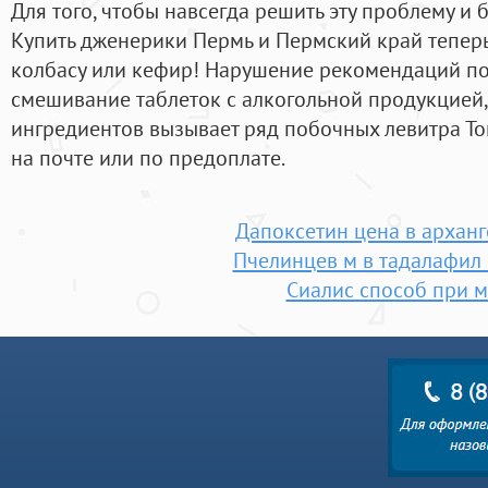
Для того, чтобы навсегда решить эту проблему и 
Купить дженерики Пермь и Пермский край теперь 
колбасу или кефир! Нарушение рекомендаций п
смешивание таблеток с алкогольной продукцией
ингредиентов вызывает ряд побочных левитра Том
на почте или по предоплате.
Дапоксетин цена в арханг
Пчелинцев м в тадалафил 
Сиалис способ при м