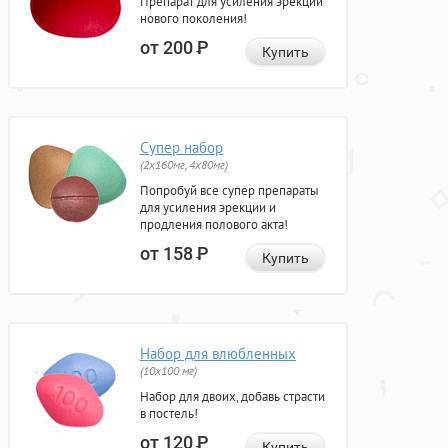
Препарат для усиления эрекции
нового поколения!
от 200
Р
Купить
Супер набор
(2х160мг, 4х80мг)
Попробуй все супер препараты
для усиления эрекции и
продления полового акта!
от 158
Р
Купить
Набор для влюбленных
(10х100 мг)
Набор для двоих, добавь страсти
в постель!
от 120
Р
Купить