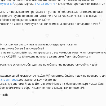
 жуковский
, силденафила
,
Виагра 100мг 4
и дистрибьютором других известных
циальным поставщиком препаратов и успешно подтверждается годами продаж
 которым трудно произнести название Виагра или Сиалис в аптеке вслух,
 любого препаратан на нашем сайте!
Москве и в Санкт-Петербурге, так же возможна доставка препаратов почтой
%
- постоянная дисконтная карта на последующие покупки
а на сумму более 5 тысяч рублей
 на мелкооптовые партии препарата с возможностью выписки товарного чек
личные АКЦИИ позволяющие покупать дженерики Левитры, Сиалиса и
мальные усилия, чтобы сделать приобретение препаратов удобным для
ыходных дней круглосуточно. Для VIP клиентов: Сиалис и другие препараты дл
 стерлитамак
доставляются круглосуточно
атежные системы Яндекс Деньги, Web Money и с банковских карт Master Card
юбое время можно обратиться
»
по многоканальным телефонам:
тный),