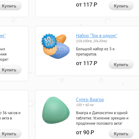
от 117
Р
Купить
Купить
ом"
Набор "Три в одном"
(10x100мг, 20x20мг)
ных
Большой набор из 3-х
ения
препаратов.
боре!
от 117
Р
Купить
Купить
Супер Виагра
100 + 60 мг
 36 часов и
Виагра и Дапоксетин в одной
 акта в
таблетке. Усиление эрекции и
продление полового акта!
от 90
Р
Купить
Купить