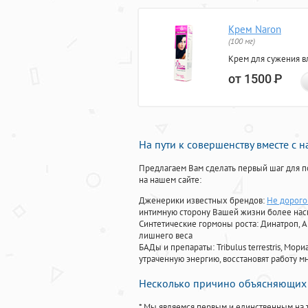
Крем Naron
(100 мг)
Крем для сужения в
от 1500
Р
На пути к совершенству вместе с 
Предлагаем Вам сделать первый шаг для п
на нашем сайте:
Дженерики известных брендов:
Не дорого
интимную сторону Вашей жизни более на
Синтетические гормоны роста
: Динатроп, 
лишнего веса
БАДы и препараты:
Tribulus terrestris, М
утраченную энергию, восстановят работу мн
Несколько причино объясняющих 
* Мы являемся первым и единственным на 