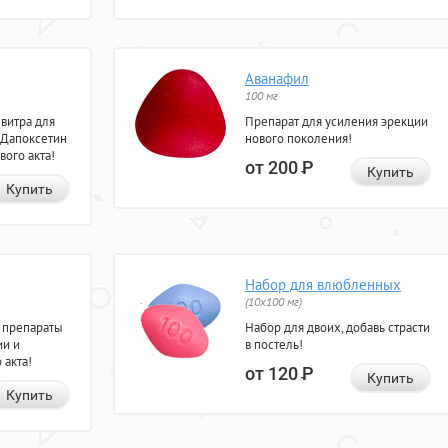
Аванафил
100 мг
евитра для
Препарат для усиления эрекции
 Дапоксетин
нового поколения!
вого акта!
от 200
Р
Купить
Купить
Набор для влюбленных
(10х100 мг)
 препараты
Набор для двоих, добавь страсти
ии и
в постель!
 акта!
от 120
Р
Купить
Купить