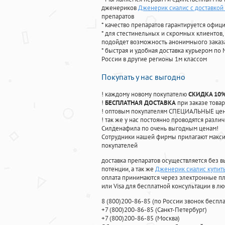
дженериков
Дженерик сиалис с доставкой
препаратов
* качество препаратов гарантируется офи
* для стестинельных и скромных клиентов,
подойдет возможность анонимныого заказа
* быстрая и удобная доставка курьером по 
России в другие регионы 1м классом
Покупать у нас выгодно
! каждому новому покупателю
СКИДКА 10
!
БЕСПЛАТНАЯ ДОСТАВКА
при заказе товар
! оптовым покупателям СПЕЦИАЛЬНЫЕ цены
! так же у нас постоянно проводятся раз
Силденафила по очень выгодным ценам!
Cотрудники нашей фирмы прилагают макси
покупателей
доставка препаратов осуществляется без в
потенции, а так же
Дженерик сиалис купить
оплата принимаются через электронные пл
или Visa для бесплатной консультации в л
8
(800
)200-86-85
(
по России звонок беспла
+7
(800
)200-86-85
(
Санкт-Петербург)
+7
(800
)200-86-85
(
Москва)