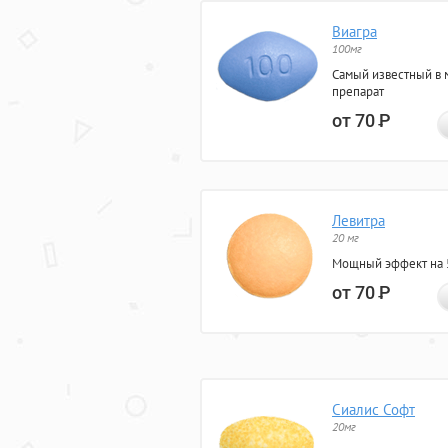
Виагра
100мг
Самый известный в 
препарат
от 70
Р
Левитра
20 мг
Мощный эффект на 5
от 70
Р
Сиалис Софт
20мг