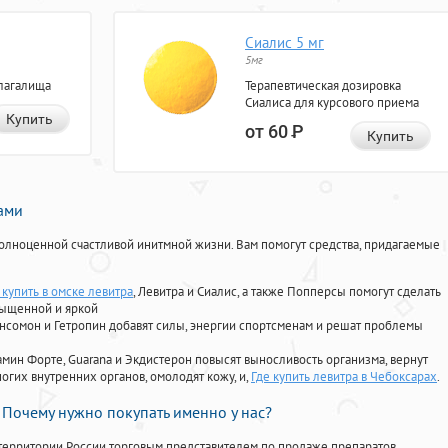
Сиалис 5 мг
5мг
лагалища
Терапевтическая дозировка
Сиалиса для курсового приема
Купить
от 60
Р
Купить
нами
олноценной счастливой инитмной жизни. Вам помогут средства, придагаемые
 купить в омске левитра
, Левитра и Сиалис, а также Попперсы помогут сделать
сыщенной и яркой
Ансомон и Гетропин добавят силы, энергии спортсменам и решат проблемы
ориамин Форте, Guarana и Экдистерон повысят выносливость организма, вернут
огих внутренних органов, омолодят кожу, и,
Где купить левитра в Чебоксарах
.
Почему нужно покупать именно у нас?
территории России торговым представителем по продаже препаратов