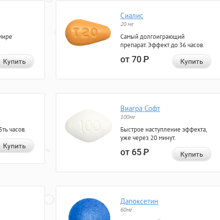
Сиалис
20 мг
мире
Самый долгоиграющий
препарат. Эффект до 36 часов.
от 70
Р
Купить
Купить
Виагра Софт
100мг
ть часов.
Быстрое наступление эффекта,
уже через 20 минут.
Купить
от 65
Р
Купить
Дапоксетин
60мг