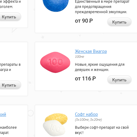
е эффекта и
Единственный в мире препарат
коголем.
для предотвращения
преждевременной эякуляции.
Купить
от 90
Р
Купить
Женская Виагра
100мг
препараты в
Новые, яркие ощущения для
агра и
девушек и женщин.
от 116
Р
Купить
Купить
кий
Софт набор
(3x100мг, 3x20мг)
 наиболее
Выбери софт-препарат на свой
арат.
вкус!