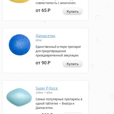
совместимость с алкоголем.
от 65
Р
Купить
Дапоксетин
60мг
Единственный в мире препарат
для предотвращения
преждевременной эякуляции.
от 90
Р
Купить
Super P-force
100мг + 60мг
Самые популярные препараты в
одной таблетке — Виагра и
Дапоксетин.