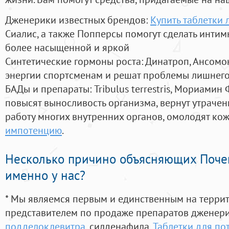
Дженерики известных брендов:
Купить таблетки 
Сиалис, а также Попперсы помогут сделать инти
более насыщенной и яркой
Синтетические гормоны роста
: Динатроп, Ансомо
энергии спортсменам и решат проблемы лишнего
БАДы и препараты:
Tribulus terrestris, Мориамин
повысят выносливость организма, вернут утрачен
работу многих внутренних органов, омолодят кожу
импотенцию
.
Несколько причино объясняющих Поче
именно у нас?
* Мы являемся первым и единственным на терри
представителем по продаже препаратов дженер
подделоклевитра
, силденафила
,
Таблетки для по