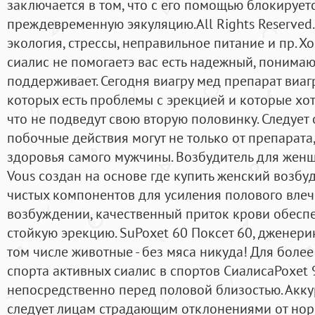
заключается в том, что с его помощью блокирует
преждевременную эякуляцию.All Rights Reserved
экология, стрессы, неправильное питание и пр. Х
сиалис не помогаетэ вас есть надежный, понима
поддерживает. Сегодня виагру мед препарат виаг
которых есть проблемы с эрекцией и которые хот
что не подведут свою вторую половинку. Следует 
побочные действия могут не только от препарата,
здоровья самого мужчины. Возбудитель для женщ
Vous создан на основе где купить женский возбу
чистых компонентов для усиления полового влеч
возбуждении, качественный приток крови обеспе
стойкую эрекцию. SuPoxet 60 Поксет 60, дженери
том числе животные - без мяса никуда! Для боле
спорта активных сиалис в спортов СиалисаPoxet 
непосредственно перед половой близостью. Акку
следует лицам страдающим отклонениями от нор