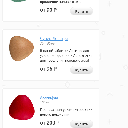
продление полового акта!
от 90
Р
Купить
Супер Левитра
20 + 60 мг
В одной таблетке Левитра для
усиления эрекции и Дапоксетин
для продления полового акта!
от 95
Р
Купить
Аванафил
100 мг
Препарат для усиления эрекции
нового поколения!
от 200
Р
Купить