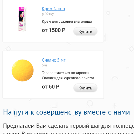
Крем Naron
(100 мг)
Крем для сужения влагалища
от 1500
Р
Купить
Сиалис 5 мг
5мг
Терапевтическая дозировка
Сиалиса для курсового приема
от 60
Р
Купить
На пути к совершенству вместе с нами
Предлагаем Вам сделать первый шаг для полноц
жизни. Вам помогут средства, придагаемые на на