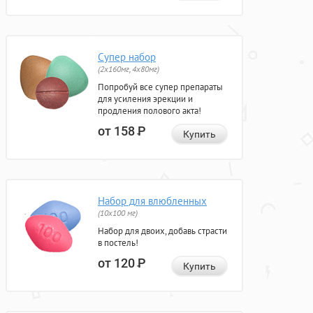
Супер набор
(2х160мг, 4х80мг)
Попробуй все супер препараты
для усиления эрекции и
продления полового акта!
от 158
Р
Купить
Набор для влюбленных
(10х100 мг)
Набор для двоих, добавь страсти
в постель!
от 120
Р
Купить