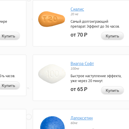
Сиалис
20 мг
мире
Самый долгоиграющий
препарат. Эффект до 36 часов.
от 70
Р
Купить
Купить
Виагра Софт
100мг
ть часов.
Быстрое наступление эффекта,
уже через 20 минут.
Купить
от 65
Р
Купить
Дапоксетин
60мг