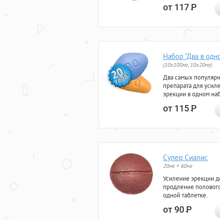
от 117
Р
Набор "Два в одн
(10x100мг, 10x20мг)
Два самых популяр
препарата для усил
эрекции в одном на
от 115
Р
Супер Сиалис
20мг + 60мг
Усиление эрекции до
продление полового
одной таблетке.
от 90
Р