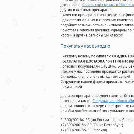
дженериков
Сиалис софт купить в Москве 
других известных препаратов
* качество препаратов гарантируется офи
* для стестинельных и скромных клиентов,
подойдет возможность анонимныого заказа
* быстрая и удобная доставка курьером по 
России в другие регионы 1м классом
Покупать у нас выгодно
! каждому новому покупателю
СКИДКА 10
!
БЕСПЛАТНАЯ ДОСТАВКА
при заказе товар
! оптовым покупателям СПЕЦИАЛЬНЫЕ цены
! так же у нас постоянно проводятся раз
Силденафила по очень выгодным ценам!
Cотрудники нашей фирмы прилагают макси
покупателей
доставка препаратов осуществляется без в
потенции, а так же
Силденафил в Новосиби
оплата принимаются через электронные пл
или Visa для бесплатной консультации в л
8
(800
)200-86-85
(
по России звонок беспла
+7
(800
)200-86-85
(
Санкт-Петербург)
+7
(800
)200-86-85
(
Москва)