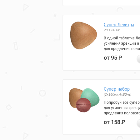
Супер Левитра
20 + 60 мг
В одной таблетке Л
усиления эрекции и
для продления поло
от 95
Р
Супер набор
(2х160мг, 4х80мг)
Попробуй все супер
для усиления эрекц
продления полового
от 158
Р