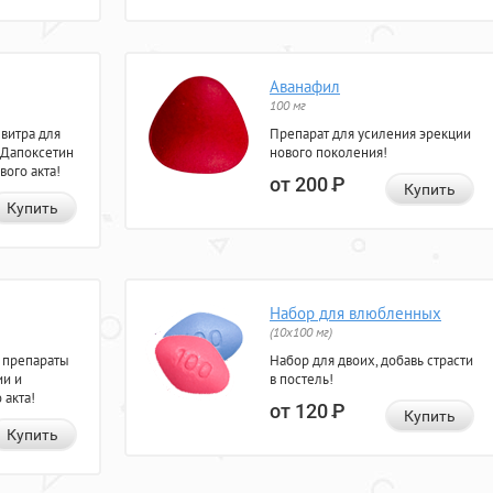
Аванафил
100 мг
евитра для
Препарат для усиления эрекции
 Дапоксетин
нового поколения!
вого акта!
от 200
Р
Купить
Купить
Набор для влюбленных
(10х100 мг)
 препараты
Набор для двоих, добавь страсти
ии и
в постель!
 акта!
от 120
Р
Купить
Купить