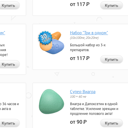
от 117
Р
Купить
Купить
ом"
Набор "Три в одном"
(10x100мг, 20x20мг)
ных
Большой набор из 3-х
ения
препаратов.
боре!
от 117
Р
Купить
Купить
Супер Виагра
100 + 60 мг
 36 часов и
Виагра и Дапоксетин в одной
 акта в
таблетке. Усиление эрекции и
продление полового акта!
от 90
Р
Купить
Купить