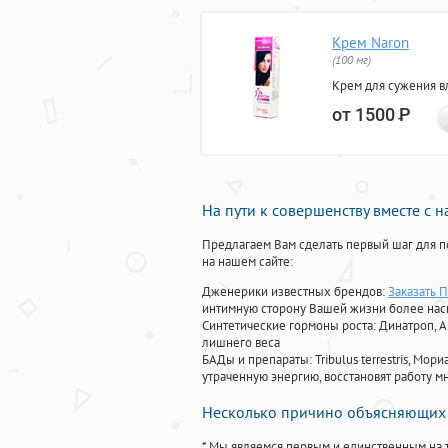
Крем Naron
(100 мг)
Крем для сужения в
от 1500
Р
На пути к совершенству вместе с 
Предлагаем Вам сделать первый шаг для п
на нашем сайте:
Дженерики известных брендов:
Заказать 
интимную сторону Вашей жизни более на
Синтетические гормоны роста
: Динатроп, 
лишнего веса
БАДы и препараты:
Tribulus terrestris, М
утраченную энергию, восстановят работу мн
Несколько причино объясняющих 
* Мы являемся первым и единственным на 