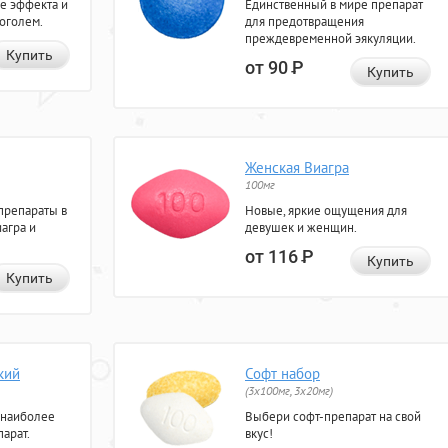
е эффекта и
Единственный в мире препарат
коголем.
для предотвращения
преждевременной эякуляции.
Купить
от 90
Р
Купить
Женская Виагра
100мг
препараты в
Новые, яркие ощущения для
агра и
девушек и женщин.
от 116
Р
Купить
Купить
кий
Софт набор
(3x100мг, 3x20мг)
 наиболее
Выбери софт-препарат на свой
арат.
вкус!