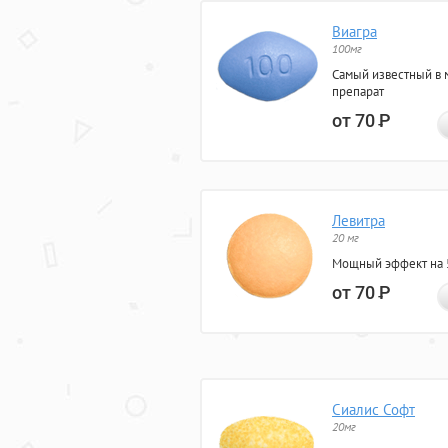
Виагра
100мг
Самый известный в 
препарат
от 70
Р
Левитра
20 мг
Мощный эффект на 5
от 70
Р
Сиалис Софт
20мг