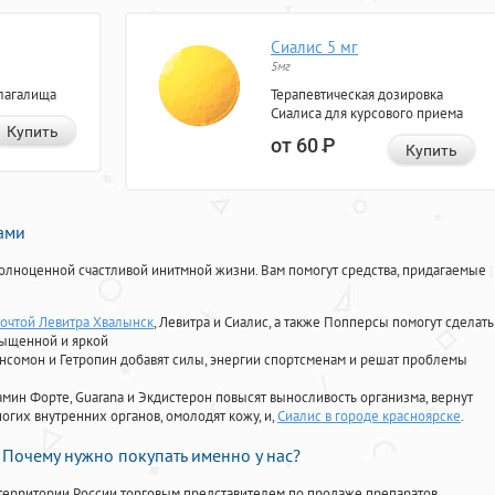
Сиалис 5 мг
5мг
лагалища
Терапевтическая дозировка
Сиалиса для курсового приема
Купить
от 60
Р
Купить
нами
олноценной счастливой инитмной жизни. Вам помогут средства, придагаемые
Почтой Левитра Хвалынск
, Левитра и Сиалис, а также Попперсы помогут сделать
сыщенной и яркой
Ансомон и Гетропин добавят силы, энергии спортсменам и решат проблемы
ориамин Форте, Guarana и Экдистерон повысят выносливость организма, вернут
огих внутренних органов, омолодят кожу, и,
Сиалис в городе красноярске
.
Почему нужно покупать именно у нас?
территории России торговым представителем по продаже препаратов