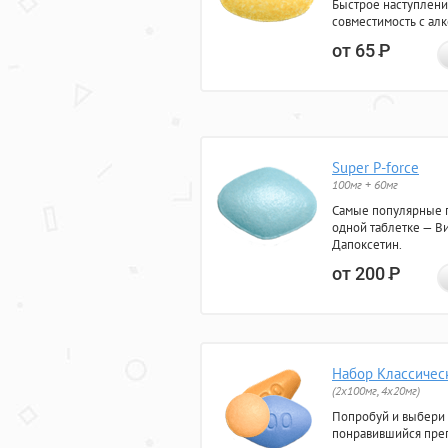
Быстрое наступлени
совместимость с ал
от 65
Р
Super P-force
100мг + 60мг
Самые популярные 
одной таблетке — Ви
Дапоксетин.
от 200
Р
Набор Классичес
(2x100мг, 4x20мг)
Попробуй и выбери
понравившийся преп