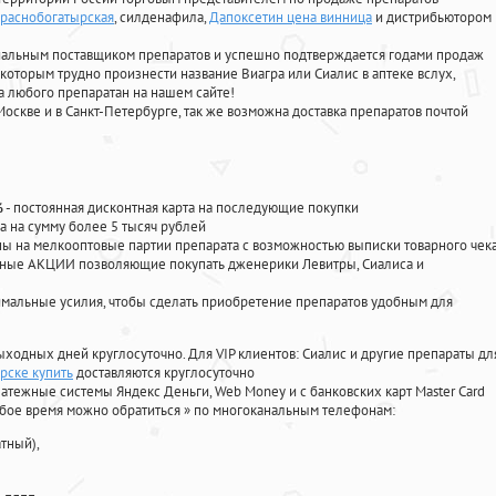
краснобогатырская
, силденафила
,
Дапоксетин цена винница
и дистрибьютором
циальным поставщиком препаратов и успешно подтверждается годами продаж
 которым трудно произнести название Виагра или Сиалис в аптеке вслух,
 любого препаратан на нашем сайте!
Москве и в Санкт-Петербурге, так же возможна доставка препаратов почтой
%
- постоянная дисконтная карта на последующие покупки
а на сумму более 5 тысяч рублей
 на мелкооптовые партии препарата с возможностью выписки товарного чек
личные АКЦИИ позволяющие покупать дженерики Левитры, Сиалиса и
мальные усилия, чтобы сделать приобретение препаратов удобным для
ыходных дней круглосуточно. Для VIP клиентов: Сиалис и другие препараты дл
рске купить
доставляются круглосуточно
атежные системы Яндекс Деньги, Web Money и с банковских карт Master Card
юбое время можно обратиться
»
по многоканальным телефонам:
тный),