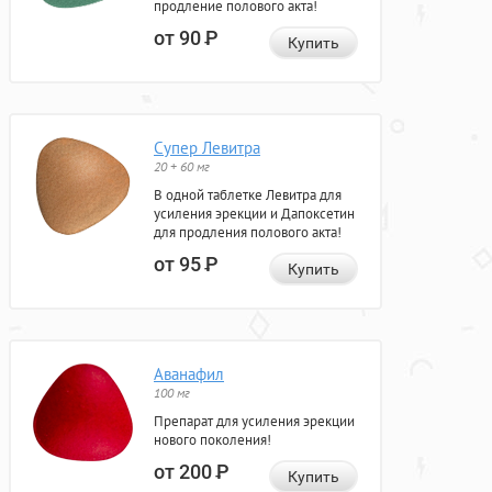
продление полового акта!
от 90
Р
Купить
Супер Левитра
20 + 60 мг
В одной таблетке Левитра для
усиления эрекции и Дапоксетин
для продления полового акта!
от 95
Р
Купить
Аванафил
100 мг
Препарат для усиления эрекции
нового поколения!
от 200
Р
Купить