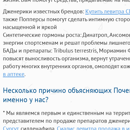
Дженерики известных брендов:
Купить левитра С
также Попперсы помогут сделать интимную стор
насыщенной и яркой
Синтетические гормоны роста
: Динатроп, Ансомо
энергии спортсменам и решат проблемы лишнего
БАДы и препараты:
Tribulus terrestris, Мориамин
повысят выносливость организма, вернут утрачен
работу многих внутренних органов, омолодят кожу
в аптеке
.
Несколько причино объясняющих Поче
именно у нас?
* Мы являемся первым и единственным на терри
представителем по продаже препаратов дженер
Сургут
, силденафила
,
Сиалис левитра продажа в и