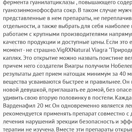
фермента гуанилатциклазы , повышающего соде
гуанозинмонофосфата сокр. В таком случае мужч
представленные в нем препараты, не переплачив
отдельности, а также выбрать для себя наиболее
работаем с крупными производителями напряму
качество продукции и доступные цены. Если это
момент - не страшно.VigRXNatural Viagra "Природ
каплях. Это открытие можно назвать поистине в
причем него создатели Виагры получили Нобеле
результаты дает прием натощак минимум за 40 ми
вещества усваиваются быстрее и правильнее. Он
новой девушкой, приглашать ее домой, без опасе
удивить свою вторую половинку в постели. Кажда
Варденафил 20 мг. Он одновременно является ле
рекомендуется применять препарат совместно с 
лечения нарушений эрекции безопасность и эф
терапии не изучена. Вместе эти препараты откр