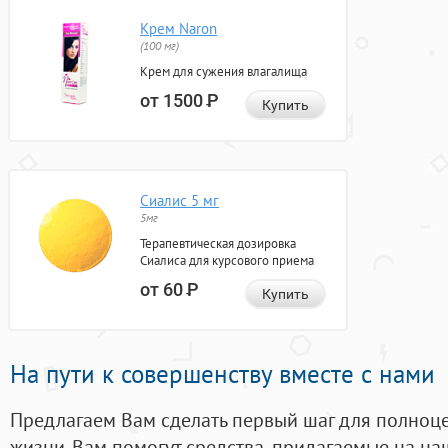
Крем Naron
(100 мг)
Крем для сужения влагалища
от 1500
Р
Купить
Сиалис 5 мг
5мг
Терапевтическая дозировка
Сиалиса для курсового приема
от 60
Р
Купить
На пути к совершенству вместе с нами
Предлагаем Вам сделать первый шаг для полноц
жизни. Вам помогут средства, придагаемые на на