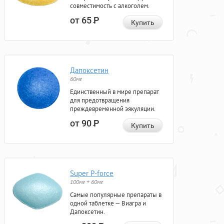
совместимость с алкоголем.
от 65
Р
Купить
Дапоксетин
60мг
Единственный в мире препарат
для предотвращения
преждевременной эякуляции.
от 90
Р
Купить
Super P-force
100мг + 60мг
Самые популярные препараты в
одной таблетке — Виагра и
Дапоксетин.