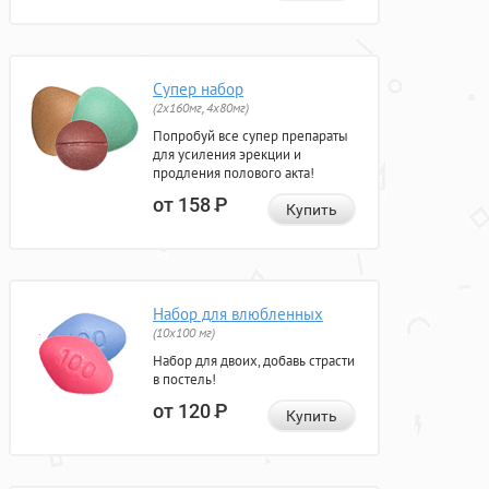
Супер набор
(2х160мг, 4х80мг)
Попробуй все супер препараты
для усиления эрекции и
продления полового акта!
от 158
Р
Купить
Набор для влюбленных
(10х100 мг)
Набор для двоих, добавь страсти
в постель!
от 120
Р
Купить