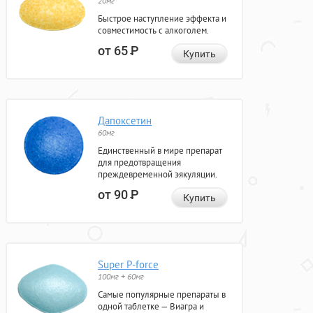
20мг
Быстрое наступление эффекта и
совместимость с алкоголем.
от 65
Р
Купить
Дапоксетин
60мг
Единственный в мире препарат
для предотвращения
преждевременной эякуляции.
от 90
Р
Купить
Super P-force
100мг + 60мг
Самые популярные препараты в
одной таблетке — Виагра и