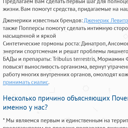
Предлагаем Вам сделать первый шаг для полноц
жизни. Вам помогут средства, придагаемые на на
Дженерики известных брендов:
Дженерик Левитр
также Попперсы помогут сделать интимную стор
насыщенной и яркой
Синтетические гормоны роста
: Динатроп, Ансомо
энергии спортсменам и решат проблемы лишнего
БАДы и препараты:
Tribulus terrestris, Мориамин
повысят выносливость организма, вернут утрачен
работу многих внутренних органов, омолодят кожу
принимать сиалис
.
Несколько причино объясняющих Поче
именно у нас?
* Мы являемся первым и единственным на терри
представителем по продаже препаратов дженер