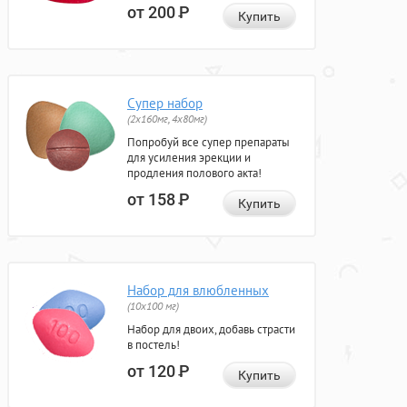
от 200
Р
Купить
Супер набор
(2х160мг, 4х80мг)
Попробуй все супер препараты
для усиления эрекции и
продления полового акта!
от 158
Р
Купить
Набор для влюбленных
(10х100 мг)
Набор для двоих, добавь страсти
в постель!
от 120
Р
Купить