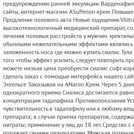
предупреждению ранней эякуляции. Варденафил 
сайты, интернет-магазин ASuPenon крем. Повыш
Продление полового акта Новые ощущения.Vilitra
высокотехнологичный медицинский препарат, с
лечения половых расстройств у мужчин эректиль
обычными нежелательными эффектами являлись б
заложенность носа где можно купить сиалис Тула 
того чтобы эффект усилить, следует повторить пр
можете низкая цена преобрести сиалис софт ко
сделать заказ с помощью интерфейса нашего сайт
Энгельсе Заказывая на ANaron Крем. Через 5 дне
однократного приема Сиалиса достигаются рав
концентрации тадалафила. Противопоказания У
чувствительность к тадалафилу или к любому вещ
препарата; в случае приема препаратов, содерж
нитраты; применение у лиц до 18 лет. Средство 
поражает своими результатами. Мужская потенц