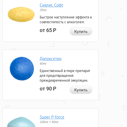
Сиалис Софт
20мг
Быстрое наступление эффекта и
совместимость с алкоголем.
от 65
Р
Купить
Дапоксетин
60мг
Единственный в мире препарат
для предотвращения
преждевременной эякуляции.
от 90
Р
Купить
Super P-force
100мг + 60мг