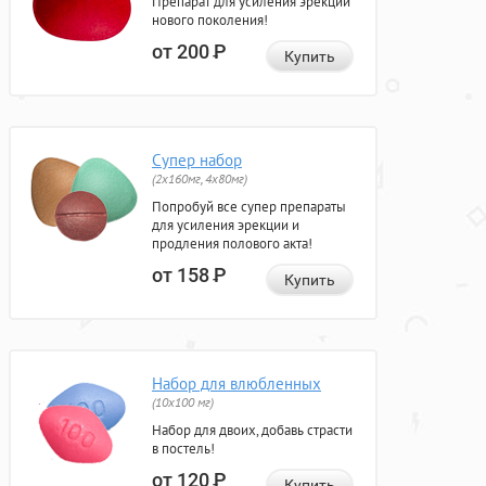
Препарат для усиления эрекции
нового поколения!
от 200
Р
Купить
Супер набор
(2х160мг, 4х80мг)
Попробуй все супер препараты
для усиления эрекции и
продления полового акта!
от 158
Р
Купить
Набор для влюбленных
(10х100 мг)
Набор для двоих, добавь страсти
в постель!
от 120
Р
Купить