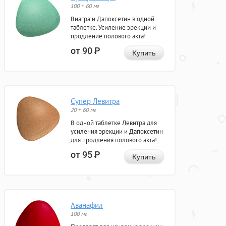
100 + 60 мг
Виагра и Дапоксетин в одной
таблетке. Усиление эрекции и
продление полового акта!
от 90
Р
Купить
Супер Левитра
20 + 60 мг
В одной таблетке Левитра для
усиления эрекции и Дапоксетин
для продления полового акта!
от 95
Р
Купить
Аванафил
100 мг