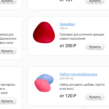
Купить
Купить
Аванафил
100 мг
евитра для
Препарат для усиления эрекции
 Дапоксетин
нового поколения!
вого акта!
от 200
Р
Купить
Купить
Набор для влюбленных
(10х100 мг)
 препараты
Набор для двоих, добавь страсти
ии и
в постель!
 акта!
от 120
Р
Купить
Купить