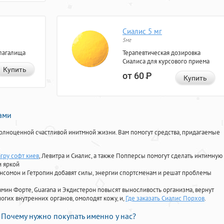
Сиалис 5 мг
5мг
лагалища
Терапевтическая дозировка
Сиалиса для курсового приема
Купить
от 60
Р
Купить
нами
олноценной счастливой инитмной жизни. Вам помогут средства, придагаемые
гру софт киев
, Левитра и Сиалис, а также Попперсы помогут сделать интимную
и яркой
Ансомон и Гетропин добавят силы, энергии спортсменам и решат проблемы
ориамин Форте, Guarana и Экдистерон повысят выносливость организма, вернут
огих внутренних органов, омолодят кожу, и,
Где заказать Сиалис Порхов
.
Почему нужно покупать именно у нас?