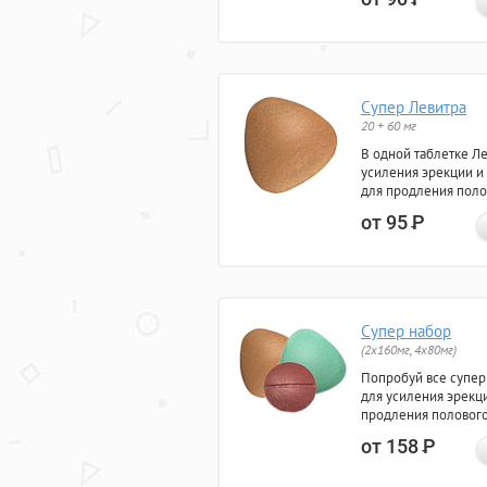
Супер Левитра
20 + 60 мг
В одной таблетке Л
усиления эрекции и
для продления поло
от 95
Р
Супер набор
(2х160мг, 4х80мг)
Попробуй все супер
для усиления эрекц
продления полового
от 158
Р