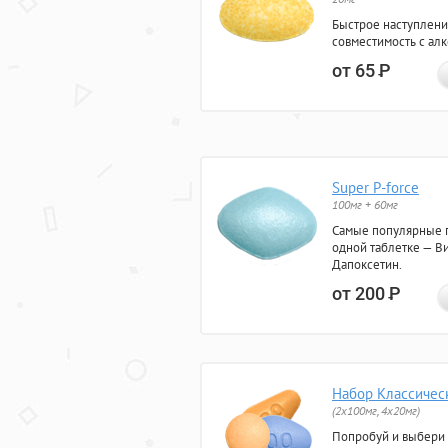
Быстрое наступлени
совместимость с ал
от 65
Р
Super P-force
100мг + 60мг
Самые популярные 
одной таблетке — Ви
Дапоксетин.
от 200
Р
Набор Классичес
(2x100мг, 4x20мг)
Попробуй и выбери