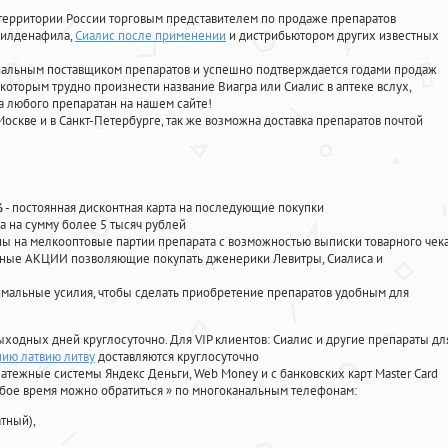
территории России торговым представителем по продаже препаратов
 силденафила
,
Сиалис после применении
и дистрибьютором других известных
циальным поставщиком препаратов и успешно подтверждается годами продаж
 которым трудно произнести название Виагра или Сиалис в аптеке вслух,
 любого препаратан на нашем сайте!
Москве и в Санкт-Петербурге, так же возможна доставка препаратов почтой
%
- постоянная дисконтная карта на последующие покупки
а на сумму более 5 тысяч рублей
 на мелкооптовые партии препарата с возможностью выписки товарного чек
личные АКЦИИ позволяющие покупать дженерики Левитры, Сиалиса и
мальные усилия, чтобы сделать приобретение препаратов удобным для
ыходных дней круглосуточно. Для VIP клиентов: Сиалис и другие препараты дл
нию латвию литву
доставляются круглосуточно
атежные системы Яндекс Деньги, Web Money и с банковских карт Master Card
юбое время можно обратиться
»
по многоканальным телефонам:
тный),