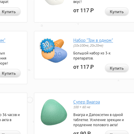
арат.
вкус!
от 117
Р
Купить
Купить
ом"
Набор "Три в одном"
(10x100мг, 20x20мг)
ных
Большой набор из 3-х
ения
препаратов.
боре!
от 117
Р
Купить
Купить
Супер Виагра
100 + 60 мг
 36 часов и
Виагра и Дапоксетин в одной
 акта в
таблетке. Усиление эрекции и
продление полового акта!
от 90
Р