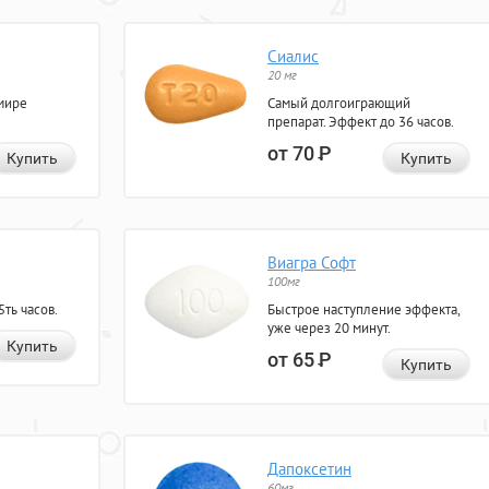
Сиалис
20 мг
мире
Самый долгоиграющий
препарат. Эффект до 36 часов.
от 70
Р
Купить
Купить
Виагра Софт
100мг
ть часов.
Быстрое наступление эффекта,
уже через 20 минут.
Купить
от 65
Р
Купить
Дапоксетин
60мг