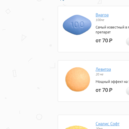
Виагра
100мг
Самый известный в 
препарат
от 70
Р
Левитра
20 мг
Мощный эффект на 5
от 70
Р
Сиалис Софт
20мг