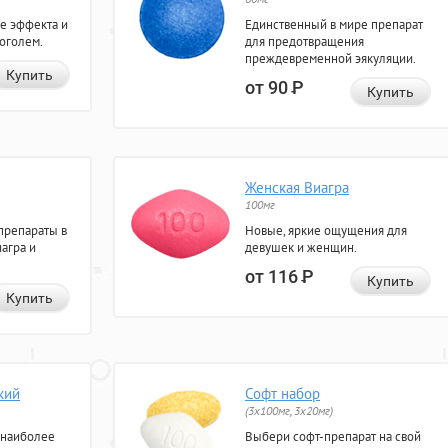
е эффекта и
Единственный в мире препарат
коголем.
для предотвращения
преждевременной эякуляции.
Купить
от 90
Р
Купить
Женская Виагра
100мг
препараты в
Новые, яркие ощущения для
агра и
девушек и женщин.
от 116
Р
Купить
Купить
кий
Софт набор
(3x100мг, 3x20мг)
 наиболее
Выбери софт-препарат на свой