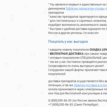
* Мы являемся первым и единственным на 
дженериков
Таблетки дапоксетин отзовы
,
препаратов
* качество препаратов гарантируется офи
* для стестинельных и скромных клиентов,
подойдет возможность анонимныого заказа
* быстрая и удобная доставка курьером по 
России в другие регионы 1м классом
Покупать у нас выгодно
! каждому новому покупателю
СКИДКА 10
!
БЕСПЛАТНАЯ ДОСТАВКА
при заказе товар
! оптовым покупателям СПЕЦИАЛЬНЫЕ цены
! так же у нас постоянно проводятся раз
Силденафила по очень выгодным ценам!
Cотрудники нашей фирмы прилагают макси
покупателей
доставка препаратов осуществляется без в
потенции, а так же
Левитра доставка в эсто
оплата принимаются через электронные пл
или Visa для бесплатной консультации в л
8
(800
)200-86-85
(
по России звонок беспла
+7
(800
)200-86-85
(
Санкт-Петербург)