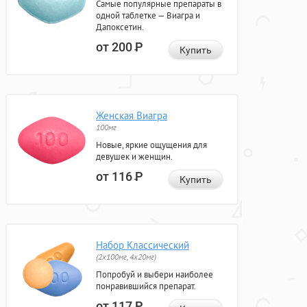
Самые популярные препараты в
одной таблетке — Виагра и
Дапоксетин.
от 200
Р
Купить
Женская Виагра
100мг
Новые, яркие ощущения для
девушек и женщин.
от 116
Р
Купить
Набор Классический
(2x100мг, 4x20мг)
Попробуй и выбери наиболее
понравившийся препарат.
от 117
Р