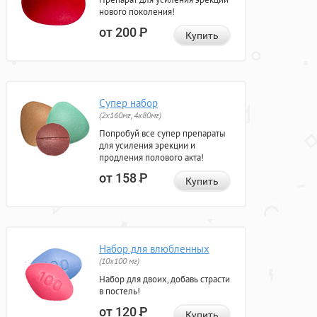
нового поколения!
от 200
Р
Купить
Супер набор
(2х160мг, 4х80мг)
Попробуй все супер препараты
для усиления эрекции и
продления полового акта!
от 158
Р
Купить
Набор для влюбленных
(10х100 мг)
Набор для двоих, добавь страсти
в постель!
от 120
Р
Купить