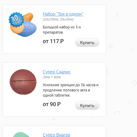
Набор "Три в одном"
(10x100мг, 20x20мг)
Большой набор из 3-х
препаратов.
от 117
Р
Купить
Супер Сиалис
20мг + 60мг
Усиление эрекции до 36 часов и
продление полового акта в
одной таблетке.
от 90
Р
Купить
Супер Виагра