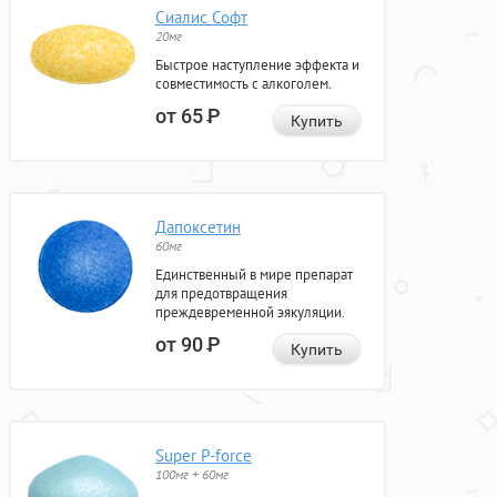
Сиалис Софт
20мг
Быстрое наступление эффекта и
совместимость с алкоголем.
от 65
Р
Купить
Дапоксетин
60мг
Единственный в мире препарат
для предотвращения
преждевременной эякуляции.
от 90
Р
Купить
Super P-force
100мг + 60мг