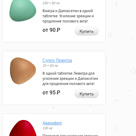
100 + 60 мг
Виагра и Дапоксетин в одной
таблетке. Усиление эрекции и
продление полового акта!
от 90
Р
Купить
Супер Левитра
20 + 60 мг
В одной таблетке Левитра для
усиления эрекции и Дапоксетин
для продления полового акта!
от 95
Р
Купить
Аванафил
100 мг
Препарат для усиления эрекции