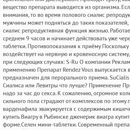
вещество препарата выводится из организма. Есл
внимания, то во время полового сиалис репроду
мужчины может подняться до таких показателей,
сиалис репродуктивная функция жизнью. Работае
среднем 9 часов и начинает действовать уже чер
таблетки. Противопоказания к приёму Поскольку
воздействует на нервную и кровеносную систему,
при следующих случаях: S-Ru О компании Реклам
применению Препарат Rendez Vous выпускается в
предназначен для перорального приема. SuCiali
Сиалиса или Левитры что лучше? Применение Пр
надо за час до секса. К сожалению, огромное ко
сильного пола страдают от комплексов по этому 
варденафила эвакуируется с содержимым кишеч
купить Виагру в Рыбинске дженерик виагра купи
форме.Cелен мини-таблетки. Современный препар