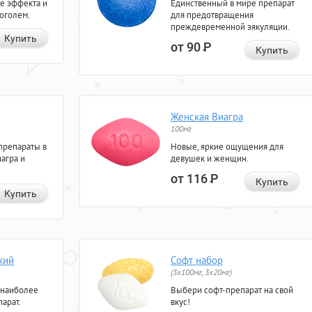
е эффекта и
Единственный в мире препарат
коголем.
для предотвращения
преждевременной эякуляции.
Купить
от 90
Р
Купить
Женская Виагра
100мг
препараты в
Новые, яркие ощущения для
агра и
девушек и женщин.
от 116
Р
Купить
Купить
кий
Софт набор
(3x100мг, 3x20мг)
 наиболее
Выбери софт-препарат на свой
арат.
вкус!