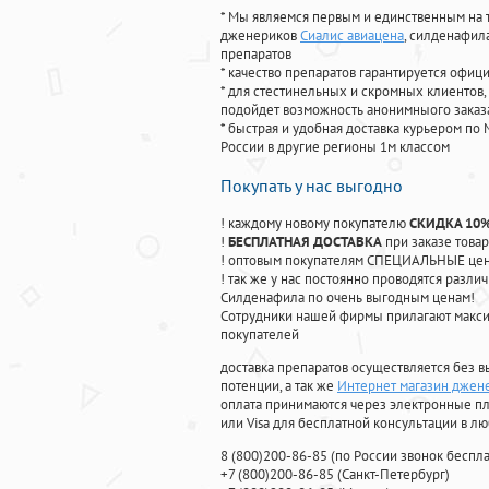
* Мы являемся первым и единственным на 
дженериков
Сиалис авиацена
, силденафил
препаратов
* качество препаратов гарантируется офи
* для стестинельных и скромных клиентов,
подойдет возможность анонимныого заказа
* быстрая и удобная доставка курьером по 
России в другие регионы 1м классом
Покупать у нас выгодно
! каждому новому покупателю
СКИДКА 10
!
БЕСПЛАТНАЯ ДОСТАВКА
при заказе товар
! оптовым покупателям СПЕЦИАЛЬНЫЕ цены
! так же у нас постоянно проводятся раз
Силденафила по очень выгодным ценам!
Cотрудники нашей фирмы прилагают макси
покупателей
доставка препаратов осуществляется без в
потенции, а так же
Интернет магазин джен
оплата принимаются через электронные пл
или Visa для бесплатной консультации в л
8
(800
)200-86-85
(
по России звонок беспла
+7
(800
)200-86-85
(
Санкт-Петербург)