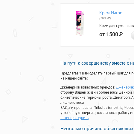
Крем Naron
(100 мг)
Крем для сужения в
от 1500
Р
На пути к совершенству вместе с 
Предлагаем Вам сделать первый шаг для п
на нашем сайте:
Дженерики известных брендов:
Дженерик 
сторону Вашей жизни более насыщенной 
Синтетические гормоны роста
: Динатроп, 
лишнего веса
БАДы и препараты:
Tribulus terrestris, М
утраченную энергию, восстановят работу мн
потенции купить
.
Несколько причино объясняющих 