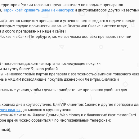
территории России торговым представителем по продаже препаратов
а
,
Нарон крем сравнить цены Лениногорск
и дистрибьютором других известны
циальным поставщиком препаратов и успешно подтверждается годами продаж
 которым трудно произнести название Виагра или Сиалис в аптеке вслух,
 любого препаратан на нашем сайте!
Москве и в Санкт-Петербурге, так же возможна доставка препаратов почтой
%
- постоянная дисконтная карта на последующие покупки
а на сумму более 5 тысяч рублей
 на мелкооптовые партии препарата с возможностью выписки товарного чек
личные АКЦИИ позволяющие покупать дженерики Левитры, Сиалиса и
мальные усилия, чтобы сделать приобретение препаратов удобным для
ыходных дней круглосуточно. Для VIP клиентов: Сиалис и другие препараты дл
ерик виагры
доставляются круглосуточно
атежные системы Яндекс Деньги, Web Money и с банковских карт Master Card
юбое время можно обратиться
»
по многоканальным телефонам:
тный),