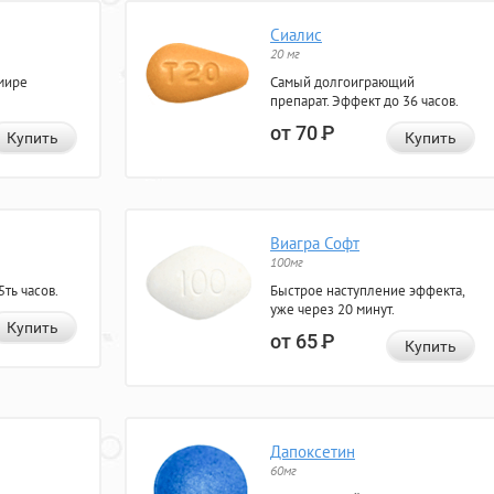
Сиалис
20 мг
мире
Самый долгоиграющий
препарат. Эффект до 36 часов.
от 70
Р
Купить
Купить
Виагра Софт
100мг
ть часов.
Быстрое наступление эффекта,
уже через 20 минут.
Купить
от 65
Р
Купить
Дапоксетин
60мг