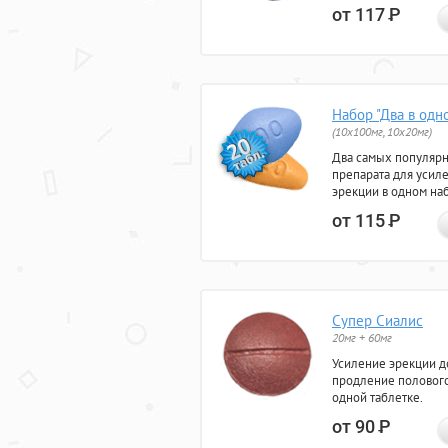
от 117
Р
Набор "Два в одн
(10x100мг, 10x20мг)
Два самых популяр
препарата для усил
эрекции в одном на
от 115
Р
Супер Сиалис
20мг + 60мг
Усиление эрекции до
продление полового
одной таблетке.
от 90
Р