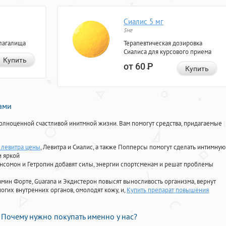
Сиалис 5 мг
5мг
лагалища
Терапевтическая дозировка
Сиалиса для курсового приема
Купить
от 60
Р
Купить
нами
олноценной счастливой инитмной жизни. Вам помогут средства, придагаемые
левитра цены
, Левитра и Сиалис, а также Попперсы помогут сделать интимную
и яркой
Ансомон и Гетропин добавят силы, энергии спортсменам и решат проблемы
ориамин Форте, Guarana и Экдистерон повысят выносливость организма, вернут
огих внутренних органов, омолодят кожу, и,
Купить препарат повышения
Почему нужно покупать именно у нас?