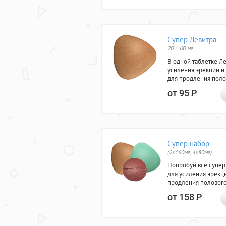
Супер Левитра
20 + 60 мг
В одной таблетке Л
усиления эрекции и
для продления поло
от 95
Р
Супер набор
(2х160мг, 4х80мг)
Попробуй все супер
для усиления эрекц
продления полового
от 158
Р