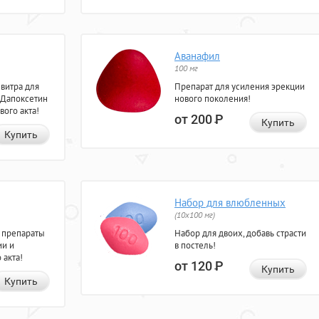
Аванафил
100 мг
евитра для
Препарат для усиления эрекции
 Дапоксетин
нового поколения!
вого акта!
от 200
Р
Купить
Купить
Набор для влюбленных
(10х100 мг)
 препараты
Набор для двоих, добавь страсти
ии и
в постель!
 акта!
от 120
Р
Купить
Купить