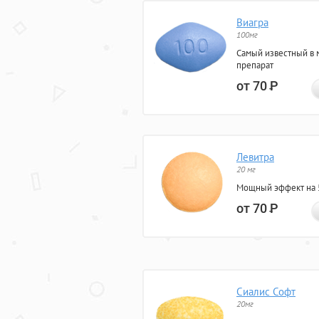
Виагра
100мг
Самый известный в 
препарат
от 70
Р
Левитра
20 мг
Мощный эффект на 5
от 70
Р
Сиалис Софт
20мг