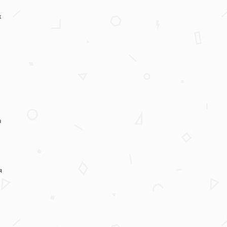
х
а
я