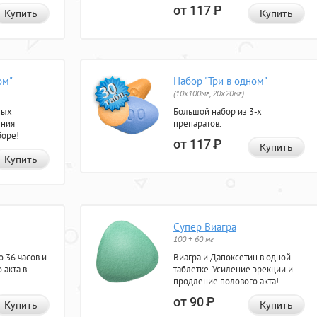
от 117
Р
Купить
Купить
ом"
Набор "Три в одном"
(10x100мг, 20x20мг)
ных
Большой набор из 3-х
ения
препаратов.
боре!
от 117
Р
Купить
Купить
Супер Виагра
100 + 60 мг
 36 часов и
Виагра и Дапоксетин в одной
 акта в
таблетке. Усиление эрекции и
продление полового акта!
от 90
Р
Купить
Купить