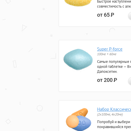
Быстрое наступлени
совместимость с ал
от 65
Р
Super P-force
100мг + 60мг
Самые популярные 
одной таблетке — Ви
Дапоксетин.
от 200
Р
Набор Классичес
(2x100мг, 4x20мг)
Попробуй и выбери
понравившийся преп