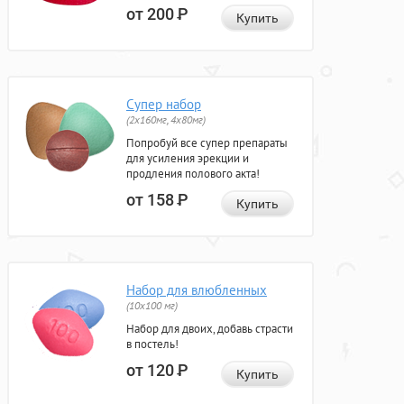
от 200
Р
Купить
Супер набор
(2х160мг, 4х80мг)
Попробуй все супер препараты
для усиления эрекции и
продления полового акта!
от 158
Р
Купить
Набор для влюбленных
(10х100 мг)
Набор для двоих, добавь страсти
в постель!
от 120
Р
Купить