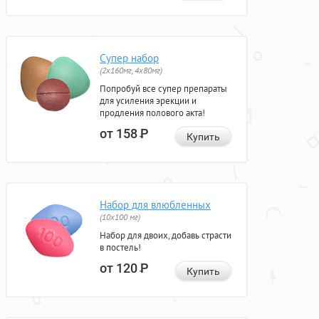
Супер набор
(2х160мг, 4х80мг)
Попробуй все супер препараты
для усиления эрекции и
продления полового акта!
от 158
Р
Купить
Набор для влюбленных
(10х100 мг)
Набор для двоих, добавь страсти
в постель!
от 120
Р
Купить