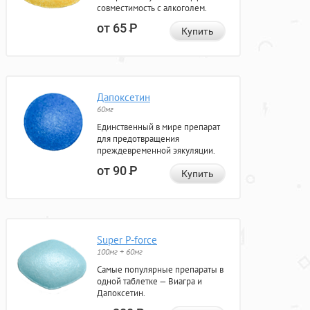
совместимость с алкоголем.
от 65
Р
Купить
Дапоксетин
60мг
Единственный в мире препарат
для предотвращения
преждевременной эякуляции.
от 90
Р
Купить
Super P-force
100мг + 60мг
Самые популярные препараты в
одной таблетке — Виагра и
Дапоксетин.