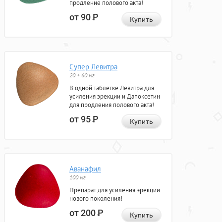
продление полового акта!
от 90
Р
Купить
Супер Левитра
20 + 60 мг
В одной таблетке Левитра для
усиления эрекции и Дапоксетин
для продления полового акта!
от 95
Р
Купить
Аванафил
100 мг
Препарат для усиления эрекции
нового поколения!
от 200
Р
Купить