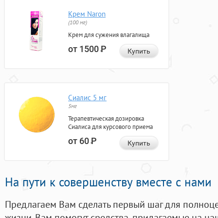
Крем Naron
(100 мг)
Крем для сужения влагалища
от 1500
Р
Купить
Сиалис 5 мг
5мг
Терапевтическая дозировка
Сиалиса для курсового приема
от 60
Р
Купить
На пути к совершенству вместе с нами
Предлагаем Вам сделать первый шаг для полноц
жизни. Вам помогут средства, придагаемые на на