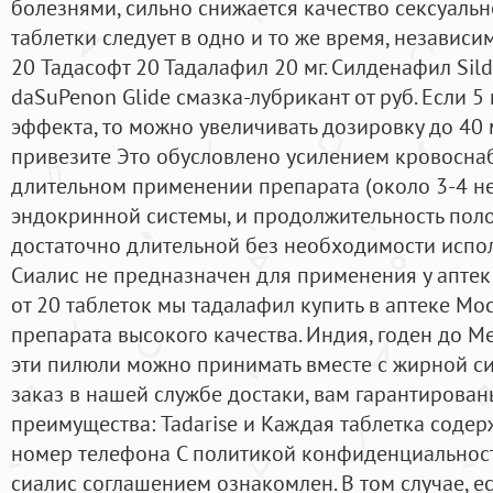
болезнями, сильно снижается качество сексуаль
таблетки следует в одно и то же время, независи
20 Тадасофт 20 Тадалафил 20 мг. Силденафил Sild
daSuPenon Glide смазка-лубрикант от руб. Если 5
эффекта, то можно увеличивать дозировку до 40 м
привезите Это обусловлено усилением кровоснаб
длительном применении препарата (около 3-4 не
эндокринной системы, и продолжительность поло
достаточно длительной без необходимости испол
Сиалис не предназначен для применения у аптек 
от 20 таблеток мы тадалафил купить в аптеке Мо
препарата высокого качества. Индия, годен до Ме
эти пилюли можно принимать вместе с жирной си
заказ в нашей службе достаки, вам гарантирова
преимущества: Tadarise и Каждая таблетка соде
номер телефона С политикой конфиденциальност
сиалис соглашением ознакомлен. В том случае, е