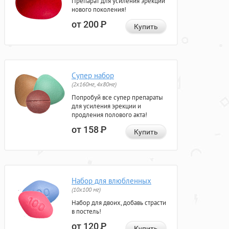
Препарат для усиления эрекции
нового поколения!
от 200
Р
Купить
Супер набор
(2х160мг, 4х80мг)
Попробуй все супер препараты
для усиления эрекции и
продления полового акта!
от 158
Р
Купить
Набор для влюбленных
(10х100 мг)
Набор для двоих, добавь страсти
в постель!
от 120
Р
Купить