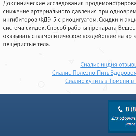
Доклинические исследования продемонстрирова
снижение артериального давления при одновре
ингибиторов ФДЭ-5 с риоцигуатом. Скидки и акци
система скидок. Способ работы препарата Веще
оказывать спазмолитическое воздействие на арте
пещеристые тела.
Сиалис индия отзыв
Сиалис Полезно Пить Здорово
Сиалис купить в Тюмени в