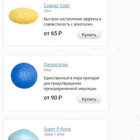
Сиалис Софт
20мг
Быстрое наступление эффекта и
совместимость с алкоголем.
от 65
Р
Купить
Дапоксетин
60мг
Единственный в мире препарат
для предотвращения
преждевременной эякуляции.
от 90
Р
Купить
Super P-force
100мг + 60мг