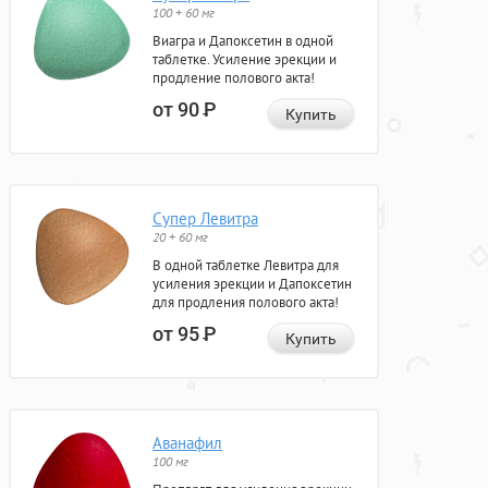
100 + 60 мг
Виагра и Дапоксетин в одной
таблетке. Усиление эрекции и
продление полового акта!
от 90
Р
Купить
Супер Левитра
20 + 60 мг
В одной таблетке Левитра для
усиления эрекции и Дапоксетин
для продления полового акта!
от 95
Р
Купить
Аванафил
100 мг