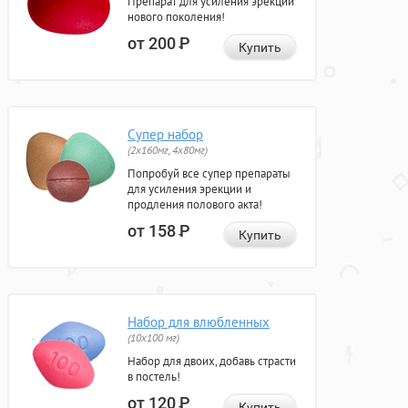
Препарат для усиления эрекции
нового поколения!
от 200
Р
Купить
Супер набор
(2х160мг, 4х80мг)
Попробуй все супер препараты
для усиления эрекции и
продления полового акта!
от 158
Р
Купить
Набор для влюбленных
(10х100 мг)
Набор для двоих, добавь страсти
в постель!
от 120
Р
Купить