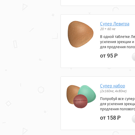
Супер Левитра
20 + 60 мг
В одной таблетке Л
усиления эрекции и
для продления поло
от 95
Р
Супер набор
(2х160мг, 4х80мг)
Попробуй все супер
для усиления эрекц
продления полового
от 158
Р