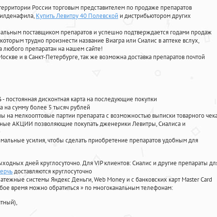
территории России торговым представителем по продаже препаратов
 силденафила
,
Купить Левитру 40 Полевской
и дистрибьютором других
циальным поставщиком препаратов и успешно подтверждается годами продаж
 которым трудно произнести название Виагра или Сиалис в аптеке вслух,
 любого препаратан на нашем сайте!
Москве и в Санкт-Петербурге, так же возможна доставка препаратов почтой
%
- постоянная дисконтная карта на последующие покупки
а на сумму более 5 тысяч рублей
 на мелкооптовые партии препарата с возможностью выписки товарного чек
личные АКЦИИ позволяющие покупать дженерики Левитры, Сиалиса и
мальные усилия, чтобы сделать приобретение препаратов удобным для
ыходных дней круглосуточно. Для VIP клиентов: Сиалис и другие препараты дл
Керчь
доставляются круглосуточно
атежные системы Яндекс Деньги, Web Money и с банковских карт Master Card
юбое время можно обратиться
»
по многоканальным телефонам:
тный),