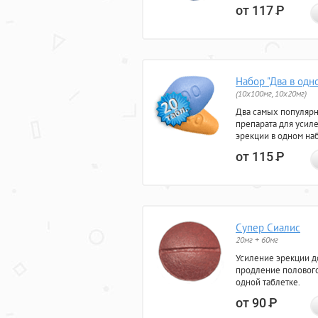
от 117
Р
Набор "Два в одн
(10x100мг, 10x20мг)
Два самых популяр
препарата для усил
эрекции в одном на
от 115
Р
Супер Сиалис
20мг + 60мг
Усиление эрекции до
продление полового
одной таблетке.
от 90
Р