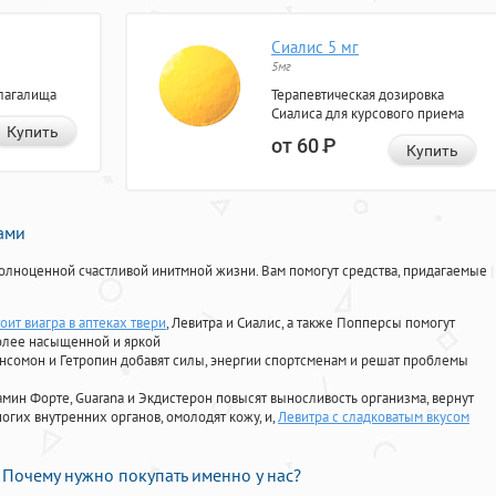
Сиалис 5 мг
5мг
лагалища
Терапевтическая дозировка
Сиалиса для курсового приема
Купить
от 60
Р
Купить
нами
олноценной счастливой инитмной жизни. Вам помогут средства, придагаемые
оит виагра в аптеках твери
, Левитра и Сиалис, а также Попперсы помогут
олее насыщенной и яркой
Ансомон и Гетропин добавят силы, энергии спортсменам и решат проблемы
ориамин Форте, Guarana и Экдистерон повысят выносливость организма, вернут
огих внутренних органов, омолодят кожу, и,
Левитра с сладковатым вкусом
Почему нужно покупать именно у нас?