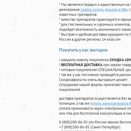
* Мы являемся первым и единственным на 
дженериков
Сиалис купить дешево в Уфе
,
известных препаратов
* качество препаратов гарантируется офи
* для стестинельных и скромных клиентов,
подойдет возможность анонимныого заказа
* быстрая и удобная доставка курьером по 
России в другие регионы 1м классом
Покупать у нас выгодно
! каждому новому покупателю
СКИДКА 10
!
БЕСПЛАТНАЯ ДОСТАВКА
при заказе товар
! оптовым покупателям СПЕЦИАЛЬНЫЕ цены
! так же у нас постоянно проводятся раз
Силденафила по очень выгодным ценам!
Cотрудники нашей фирмы прилагают макси
покупателей
доставка препаратов осуществляется без в
потенции, а так же
Купить женская виагра 
оплата принимаются через электронные пл
или Visa для бесплатной консультации в л
8
(800
)200-86-85
(
по России звонок беспла
+7
(800
)200-86-85
(
Санкт-Петербург)