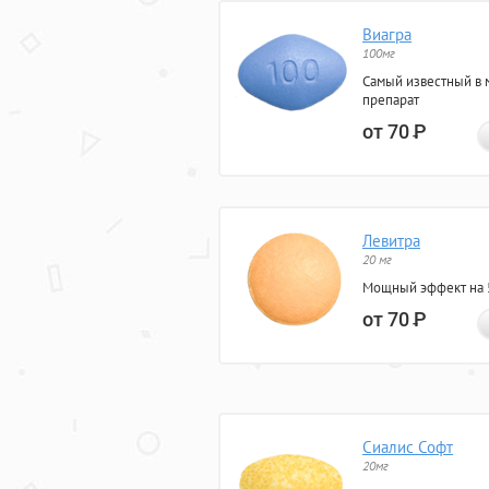
Виагра
100мг
Самый известный в 
препарат
от 70
Р
Левитра
20 мг
Мощный эффект на 5
от 70
Р
Сиалис Софт
20мг