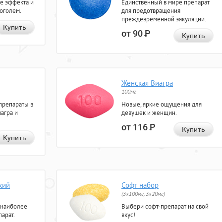
е эффекта и
Единственный в мире препарат
коголем.
для предотвращения
преждевременной эякуляции.
Купить
от 90
Р
Купить
Женская Виагра
100мг
препараты в
Новые, яркие ощущения для
агра и
девушек и женщин.
от 116
Р
Купить
Купить
кий
Софт набор
(3x100мг, 3x20мг)
 наиболее
Выбери софт-препарат на свой
арат.
вкус!