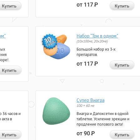
от 117
Р
Купить
Купить
ом"
Набор "Три в одном"
(10x100мг, 20x20мг)
ных
Большой набор из 3-х
ения
препаратов.
боре!
от 117
Р
Купить
Купить
Супер Виагра
100 + 60 мг
 36 часов и
Виагра и Дапоксетин в одной
 акта в
таблетке. Усиление эрекции и
продление полового акта!
от 90
Р
Купить
Купить