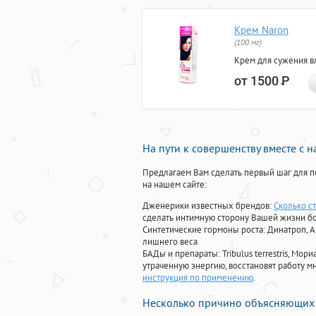
Крем Naron
(100 мг)
Крем для сужения в
от 1500
Р
На пути к совершенству вместе с 
Предлагаем Вам сделать первый шаг для п
на нашем сайте:
Дженерики известных брендов:
Сколько ст
сделать интимную сторону Вашей жизни б
Синтетические гормоны роста
: Динатроп, 
лишнего веса
БАДы и препараты:
Tribulus terrestris, М
утраченную энергию, восстановят работу мн
инструкция по применению
.
Несколько причино объясняющих 