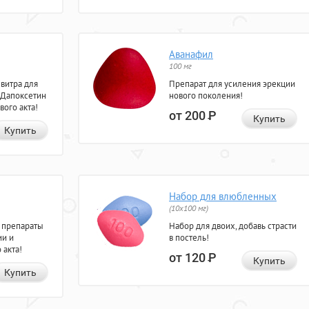
Аванафил
100 мг
евитра для
Препарат для усиления эрекции
 Дапоксетин
нового поколения!
вого акта!
от 200
Р
Купить
Купить
Набор для влюбленных
(10х100 мг)
 препараты
Набор для двоих, добавь страсти
ии и
в постель!
 акта!
от 120
Р
Купить
Купить