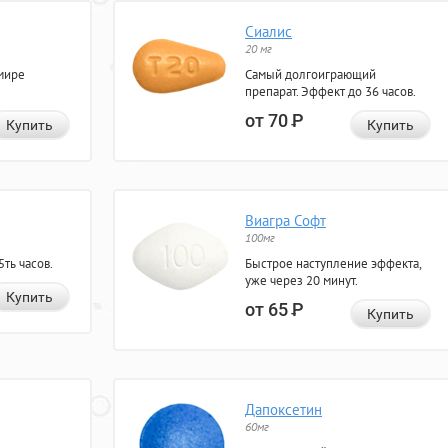
Сиалис
20 мг
мире
Самый долгоиграющий
препарат. Эффект до 36 часов.
от 70
Р
Купить
Купить
Виагра Софт
100мг
ть часов.
Быстрое наступление эффекта,
уже через 20 минут.
Купить
от 65
Р
Купить
Дапоксетин
60мг