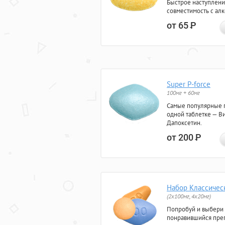
Быстрое наступлени
совместимость с ал
от 65
Р
Super P-force
100мг + 60мг
Самые популярные 
одной таблетке — Ви
Дапоксетин.
от 200
Р
Набор Классичес
(2x100мг, 4x20мг)
Попробуй и выбери
понравившийся преп