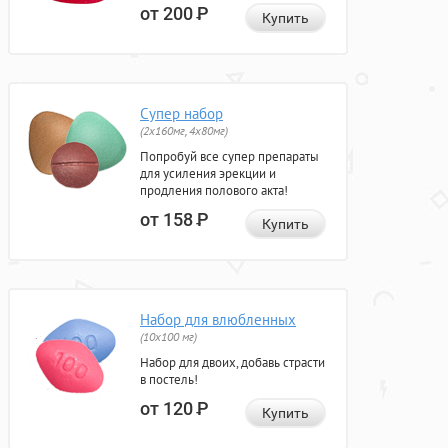
от 200
Р
Купить
Супер набор
(2х160мг, 4х80мг)
Попробуй все супер препараты
для усиления эрекции и
продления полового акта!
от 158
Р
Купить
Набор для влюбленных
(10х100 мг)
Набор для двоих, добавь страсти
в постель!
от 120
Р
Купить