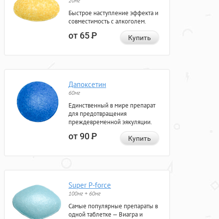
20мг
Быстрое наступление эффекта и
совместимость с алкоголем.
от 65
Р
Купить
Дапоксетин
60мг
Единственный в мире препарат
для предотвращения
преждевременной эякуляции.
от 90
Р
Купить
Super P-force
100мг + 60мг
Самые популярные препараты в
одной таблетке — Виагра и