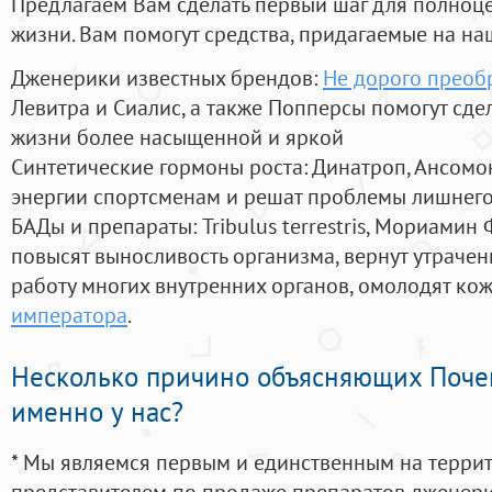
Предлагаем Вам сделать первый шаг для полноц
жизни. Вам помогут средства, придагаемые на на
Дженерики известных брендов:
Не дорого преобр
Левитра и Сиалис, а также Попперсы помогут сд
жизни более насыщенной и яркой
Синтетические гормоны роста
: Динатроп, Ансомо
энергии спортсменам и решат проблемы лишнего
БАДы и препараты:
Tribulus terrestris, Мориамин
повысят выносливость организма, вернут утрачен
работу многих внутренних органов, омолодят кожу
императора
.
Несколько причино объясняющих Поче
именно у нас?
* Мы являемся первым и единственным на терри
представителем по продаже препаратов дженер