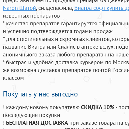
Naron Шатой
, силденафила
,
Виагра софт купить ц
известных препаратов
* качество препаратов гарантируется официаль
и успешно подтверждается годами продаж
* для стестинельных и скромных клиентов, кото
название Виагра или Сиалис в аптеке вслух, под
анонимныого заказа любого препаратан на наше
* быстрая и удобная доставка курьером по Москве
же возможна доставка препаратов почтой России
классом
Покупать у нас выгодно
! каждому новому покупателю
СКИДКА 10%
- пос
последующие покупки
!
БЕСПЛАТНАЯ ДОСТАВКА
при заказе товара на с