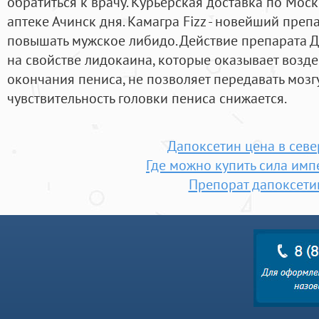
обратиться к врачу. Курьерская доставка по Моск
аптеке Ачинск дня. Камагра Fizz - новейший преп
повышать мужское либидо. Действие препарата 
на свойстве лидокаина, которые оказывает возд
окончания пениса, не позволяет передавать мозг
чувствительность головки пениса снижается.
Дапоксетин цена в севе
Где можно купить сила имп
Препорат дапоксети