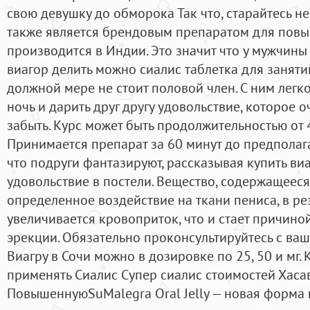
свою девушку до обморока Так что, старайтесь не
также является брендовым препаратом для повы
производится в Индии. Это значит что у мужчины 
виагор делить можно сиалис таблетка для заняти
должной мере не стоит половой член. С ним лег
ночь и дарить друг другу удовольствие, которое 
забыть. Курс может быть продолжительностью от 4
Принимается препарат за 60 минут до предполага
что подруги фантазируют, рассказывая купить ви
удовольствие в постели. Вещество, содержащееся
определенное воздействие на ткани пениса, в рез
увеличивается кровоприток, что и стает причин
эрекции. Обязательно проконсультируйтесь с ва
Виагру в Сочи можно в дозировке по 25, 50 и мг
применять Сиалис Супер сиалис стоимостей Хасав
ПовышеннуюSuMalegra Oral Jelly — новая форма 