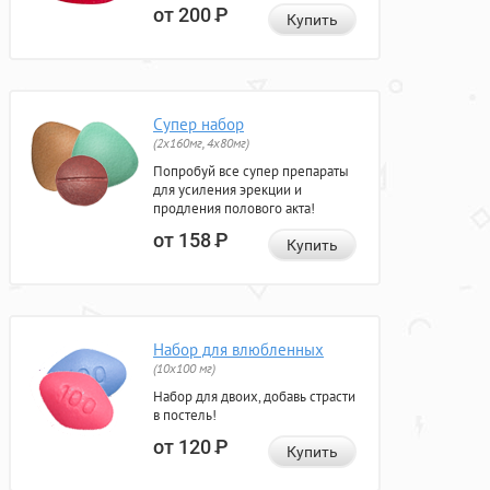
от 200
Р
Купить
Супер набор
(2х160мг, 4х80мг)
Попробуй все супер препараты
для усиления эрекции и
продления полового акта!
от 158
Р
Купить
Набор для влюбленных
(10х100 мг)
Набор для двоих, добавь страсти
в постель!
от 120
Р
Купить