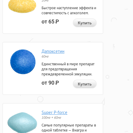
20мг
Быстрое наступление эффекта и
совместимость с алкоголем.
от 65
Р
Купить
Дапоксетин
60мг
Единственный в мире препарат
для предотвращения
преждевременной эякуляции.
от 90
Р
Купить
Super P-force
100мг + 60мг
Самые популярные препараты в
одной таблетке — Виагра и