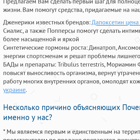
Предлагаем Вам сделать первый шаг для полноц
жизни. Вам помогут средства, придагаемые на на
Дженерики известных брендов:
Дапоксетин цена 
Сиалис, а также Попперсы помогут сделать инти
более насыщенной и яркой
Синтетические гормоны роста
: Динатроп, Ансомо
энергии спортсменам и решат проблемы лишнего
БАДы и препараты:
Tribulus terrestris, Мориамин
повысят выносливость организма, вернут утрачен
работу многих внутренних органов, омолодят кожу
украине
.
Несколько причино объясняющих Поче
именно у нас?
* Мы являемся первым и единственным на терри
представителем по продаже препаратов дженер