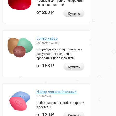
Препарат для усиления эрекции
нового поколения!
от 200
Р
Купить
Супер набор
(2х160мг, 4х80мг)
Попробуй все супер препараты
для усиления эрекции и
продления полового акта!
от 158
Р
Купить
Набор для влюбленных
(10х100 мг)
Набор для двоих, добавь страсти
в постель!
от 120
Р
Купить