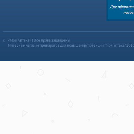
«Моя Аптека» | Все права защищены
Интернет-магазин препаратов для повышения потенции “Моя аптека” 201