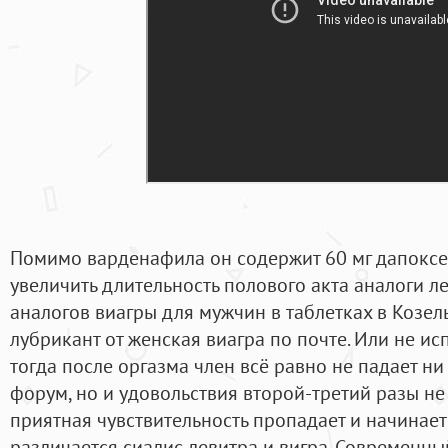
Помимо варденафила он содержит 60 мг дапоксе
увеличить длительность полового акта аналоги л
аналогов виагры для мужчин в таблетках в Козель
лубрикант от женская виагра по почте. Или не ис
тогда после оргазма член всё равно не падает н
форум, но и удовольствия второй-третий разы не
приятная чувствительность пропадает и начинает
различается сиалис левитра и вигра. Современн