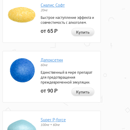
Сиалис Софт
20мг
Быстрое наступление эффекта и
совместимость с алкоголем.
от 65
Р
Купить
Дапоксетин
60мг
Единственный в мире препарат
для предотвращения
преждевременной эякуляции.
от 90
Р
Купить
Super P-force
100мг + 60мг