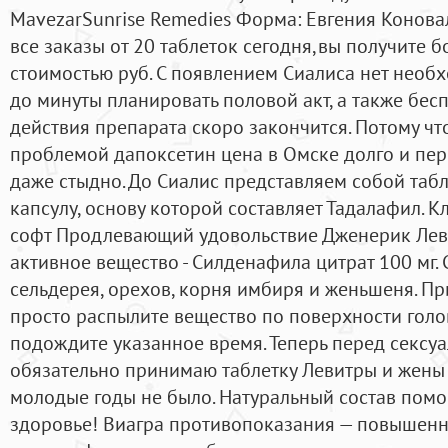
MavezarSunrise Remedies Форма: Евгения Конова
все заказы от 20 таблеток сегодня,вы получите б
стоимостью руб. С появлением Сиалиса нет необх
до минуты планировать половой акт, а также бесп
действия препарата скоро закончится. Потому что
проблемой дапоксетин цена в Омске долго и пе
даже стыдно. До Сиалис представляем собой табл
капсулу, основу которой составляет Тадалафил. 
софт Продлевающий удовольствие Дженерик Леви
активное вещество - Силденафила цитрат 100 мг. 
сельдерея, орехов, корня имбиря и женьшеня. При
просто распылите вещество по поверхности голо
подождите указанное время. Теперь перед сексу
обязательно принимаю таблетку Левитры и жены п
молодые годы не было. Натуральный состав помо
здоровье! Виагра противопоказания — повышенна