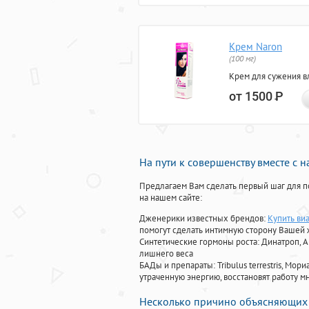
Крем Naron
(100 мг)
Крем для сужения в
от 1500
Р
На пути к совершенству вместе с 
Предлагаем Вам сделать первый шаг для п
на нашем сайте:
Дженерики известных брендов:
Купить ви
помогут сделать интимную сторону Вашей
Синтетические гормоны роста
: Динатроп, 
лишнего веса
БАДы и препараты:
Tribulus terrestris, М
утраченную энергию, восстановят работу мн
Несколько причино объясняющих 