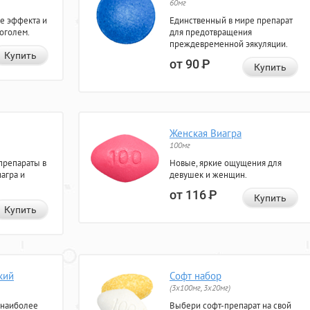
60мг
е эффекта и
Единственный в мире препарат
коголем.
для предотвращения
преждевременной эякуляции.
Купить
от 90
Р
Купить
Женская Виагра
100мг
препараты в
Новые, яркие ощущения для
агра и
девушек и женщин.
от 116
Р
Купить
Купить
кий
Софт набор
(3x100мг, 3x20мг)
 наиболее
Выбери софт-препарат на свой