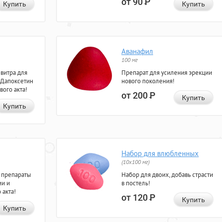
от 90
Р
Купить
Купить
Аванафил
100 мг
евитра для
Препарат для усиления эрекции
 Дапоксетин
нового поколения!
вого акта!
от 200
Р
Купить
Купить
Набор для влюбленных
(10х100 мг)
 препараты
Набор для двоих, добавь страсти
ии и
в постель!
 акта!
от 120
Р
Купить
Купить