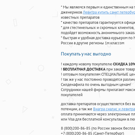
* Мы являемся первым и единственным на 
дженериков
Левитра купить санкт петербу
известных препаратов
* качество препаратов гарантируется офи
* для стестинельных и скромных клиентов,
подойдет возможность анонимныого заказа
* быстрая и удобная доставка курьером по 
России в другие регионы 1м классом
Покупать у нас выгодно
! каждому новому покупателю
СКИДКА 10
!
БЕСПЛАТНАЯ ДОСТАВКА
при заказе товар
! оптовым покупателям СПЕЦИАЛЬНЫЕ цены
! так же у нас постоянно проводятся раз
Силденафила по очень выгодным ценам!
Cотрудники нашей фирмы прилагают макси
покупателей
доставка препаратов осуществляется без в
потенции, а так же
Виагра сиалис и левитра
оплата принимаются через электронные пл
или Visa для бесплатной консультации в л
8
(800
)200-86-85
(
по России звонок беспла
+7
(800
)200-86-85
(
Санкт-Петербург)