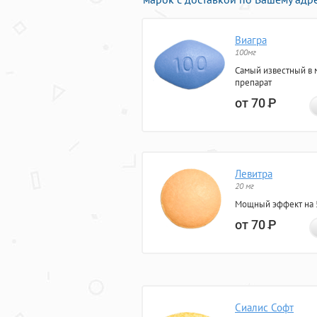
Виагра
100мг
Самый известный в 
препарат
от 70
Р
Левитра
20 мг
Мощный эффект на 5
от 70
Р
Сиалис Софт