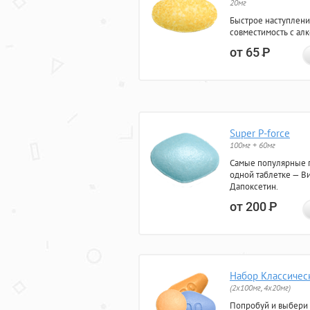
20мг
Быстрое наступлени
совместимость с ал
от 65
Р
Super P-force
100мг + 60мг
Самые популярные 
одной таблетке — Ви
Дапоксетин.
от 200
Р
Набор Классичес
(2x100мг, 4x20мг)
Попробуй и выбери