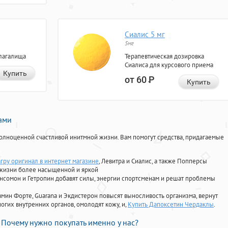
Сиалис 5 мг
5мг
лагалища
Терапевтическая дозировка
Сиалиса для курсового приема
Купить
от 60
Р
Купить
нами
олноценной счастливой инитмной жизни. Вам помогут средства, придагаемые
агру оригинал в интернет магазине
, Левитра и Сиалис, а также Попперсы
 жизни более насыщенной и яркой
Ансомон и Гетропин добавят силы, энергии спортсменам и решат проблемы
ориамин Форте, Guarana и Экдистерон повысят выносливость организма, вернут
огих внутренних органов, омолодят кожу, и,
Купить Дапоксетин Чердаклы
.
Почему нужно покупать именно у нас?