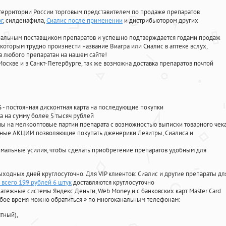
территории России торговым представителем по продаже препаратов
рг
, силденафила
,
Сиалис после применении
и дистрибьютором других
циальным поставщиком препаратов и успешно подтверждается годами продаж
 которым трудно произнести название Виагра или Сиалис в аптеке вслух,
 любого препаратан на нашем сайте!
Москве и в Санкт-Петербурге, так же возможна доставка препаратов почтой
%
- постоянная дисконтная карта на последующие покупки
а на сумму более 5 тысяч рублей
 на мелкооптовые партии препарата с возможностью выписки товарного чек
личные АКЦИИ позволяющие покупать дженерики Левитры, Сиалиса и
мальные усилия, чтобы сделать приобретение препаратов удобным для
ыходных дней круглосуточно. Для VIP клиентов: Сиалис и другие препараты дл
 всего 199 рублей 6 штук
доставляются круглосуточно
атежные системы Яндекс Деньги, Web Money и с банковских карт Master Card
юбое время можно обратиться
»
по многоканальным телефонам:
тный),