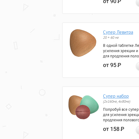
от 90
Р
Супер Левитра
20 + 60 мг
В одной таблетке Л
усиления эрекции и
для продления поло
от 95
Р
Супер набор
(2х160мг, 4х80мг)
Попробуй все супер
для усиления эрекц
продления полового
от 158
Р