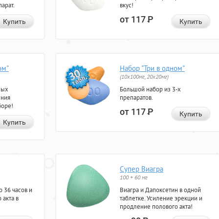
арат.
вкус!
от 117
Р
Купить
Купить
ом"
Набор "Три в одном"
(10x100мг, 20x20мг)
ных
Большой набор из 3-х
ения
препаратов.
боре!
от 117
Р
Купить
Купить
Супер Виагра
100 + 60 мг
 36 часов и
Виагра и Дапоксетин в одной
 акта в
таблетке. Усиление эрекции и
продление полового акта!