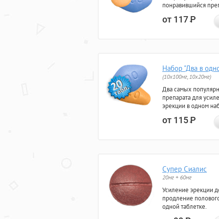
понравившийся преп
от 117
Р
Набор "Два в одн
(10x100мг, 10x20мг)
Два самых популяр
препарата для усил
эрекции в одном на
от 115
Р
Супер Сиалис
20мг + 60мг
Усиление эрекции до
продление полового
одной таблетке.