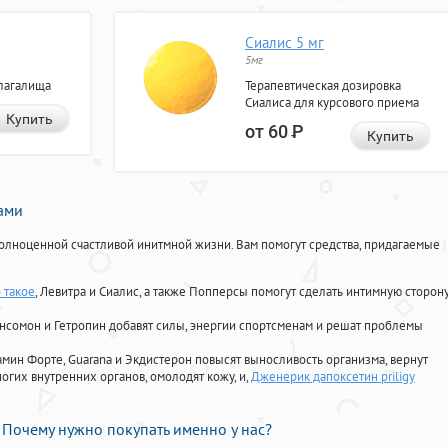
Сиалис 5 мг
5мг
лагалища
Терапевтическая дозировка
Сиалиса для курсового приема
Купить
от 60
Р
Купить
нами
олноценной счастливой инитмной жизни. Вам помогут средства, придагаемые
 такое
, Левитра и Сиалис, а также Попперсы помогут сделать интимную сторон
Ансомон и Гетропин добавят силы, энергии спортсменам и решат проблемы
ориамин Форте, Guarana и Экдистерон повысят выносливость организма, вернут
огих внутренних органов, омолодят кожу, и,
Дженерик дапоксетин priligy
Почему нужно покупать именно у нас?