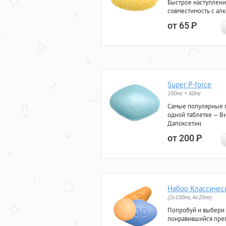
Быстрое наступлени
совместимость с ал
от 65
Р
Super P-force
100мг + 60мг
Самые популярные 
одной таблетке — Ви
Дапоксетин.
от 200
Р
Набор Классичес
(2x100мг, 4x20мг)
Попробуй и выбери
понравившийся преп