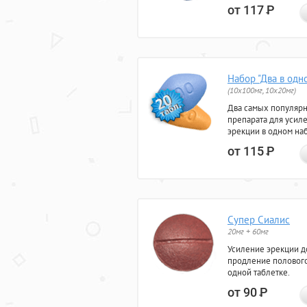
от 117
Р
Набор "Два в одн
(10x100мг, 10x20мг)
Два самых популяр
препарата для усил
эрекции в одном на
от 115
Р
Супер Сиалис
20мг + 60мг
Усиление эрекции до
продление полового
одной таблетке.
от 90
Р