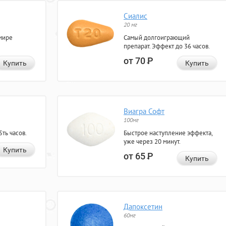
Сиалис
20 мг
мире
Самый долгоиграющий
препарат. Эффект до 36 часов.
от 70
Р
Купить
Купить
Виагра Софт
100мг
ть часов.
Быстрое наступление эффекта,
уже через 20 минут.
Купить
от 65
Р
Купить
Дапоксетин
60мг