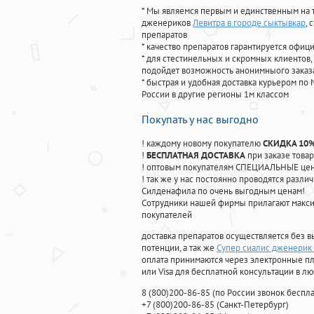
* Мы являемся первым и единственным на 
дженериков
Левитра в городе сыктывкар
,
препаратов
* качество препаратов гарантируется офи
* для стестинельных и скромных клиентов,
подойдет возможность анонимныого заказа
* быстрая и удобная доставка курьером по 
России в другие регионы 1м классом
Покупать у нас выгодно
! каждому новому покупателю
СКИДКА 10
!
БЕСПЛАТНАЯ ДОСТАВКА
при заказе товар
! оптовым покупателям СПЕЦИАЛЬНЫЕ цены
! так же у нас постоянно проводятся раз
Силденафила по очень выгодным ценам!
Cотрудники нашей фирмы прилагают макси
покупателей
доставка препаратов осуществляется без в
потенции, а так же
Супер сиалис дженерик
оплата принимаются через электронные пл
или Visa для бесплатной консультации в л
8
(800
)200-86-85
(
по России звонок беспла
+7
(800
)200-86-85
(
Санкт-Петербург)