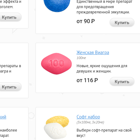
е эффекта и
Единственный в мире препарат
коголем.
для предотвращения
преждевременной эякуляции.
Купить
от 90
Р
Купить
Женская Виагра
100мг
препараты в
Новые, яркие ощущения для
агра и
девушек и женщин.
от 116
Р
Купить
Купить
кий
Софт набор
(3x100мг, 3x20мг)
 наиболее
Выбери софт-препарат на свой
арат.
вкус!