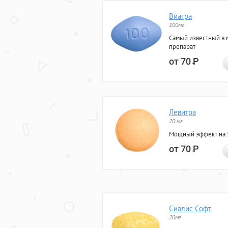
Виагра
100мг
Самый известный в 
препарат
от 70
Р
Левитра
20 мг
Мощный эффект на 5
от 70
Р
Сиалис Софт
20мг