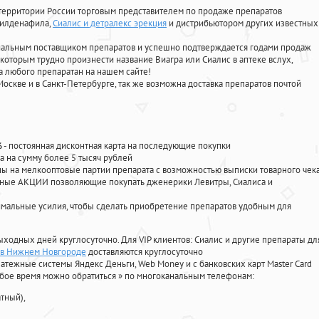
территории России торговым представителем по продаже препаратов
 силденафила
,
Сиалис и детралекс эрекция
и дистрибьютором других известных
циальным поставщиком препаратов и успешно подтверждается годами продаж
 которым трудно произнести название Виагра или Сиалис в аптеке вслух,
 любого препаратан на нашем сайте!
Москве и в Санкт-Петербурге, так же возможна доставка препаратов почтой
%
- постоянная дисконтная карта на последующие покупки
а на сумму более 5 тысяч рублей
 на мелкооптовые партии препарата с возможностью выписки товарного чек
личные АКЦИИ позволяющие покупать дженерики Левитры, Сиалиса и
мальные усилия, чтобы сделать приобретение препаратов удобным для
ыходных дней круглосуточно. Для VIP клиентов: Сиалис и другие препараты дл
 в Нижнем Новгороде
доставляются круглосуточно
атежные системы Яндекс Деньги, Web Money и с банковских карт Master Card
юбое время можно обратиться
»
по многоканальным телефонам:
тный),