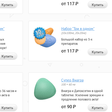
от 117
Р
Купить
Купить
ом"
Набор "Три в одном"
(10x100мг, 20x20мг)
ных
Большой набор из 3-х
ения
препаратов.
боре!
от 117
Р
Купить
Купить
Супер Виагра
100 + 60 мг
 36 часов и
Виагра и Дапоксетин в одной
 акта в
таблетке. Усиление эрекции и
продление полового акта!
от 90
Р
Купить
Купить