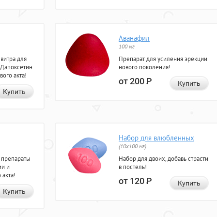
Аванафил
100 мг
евитра для
Препарат для усиления эрекции
 Дапоксетин
нового поколения!
вого акта!
от 200
Р
Купить
Купить
Набор для влюбленных
(10х100 мг)
 препараты
Набор для двоих, добавь страсти
ии и
в постель!
 акта!
от 120
Р
Купить
Купить