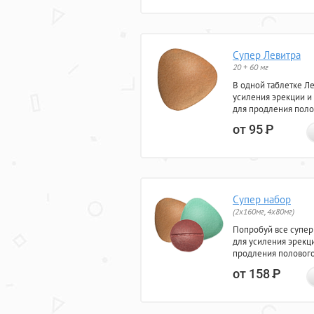
Супер Левитра
20 + 60 мг
В одной таблетке Л
усиления эрекции и
для продления поло
от 95
Р
Супер набор
(2х160мг, 4х80мг)
Попробуй все супер
для усиления эрекц
продления полового
от 158
Р