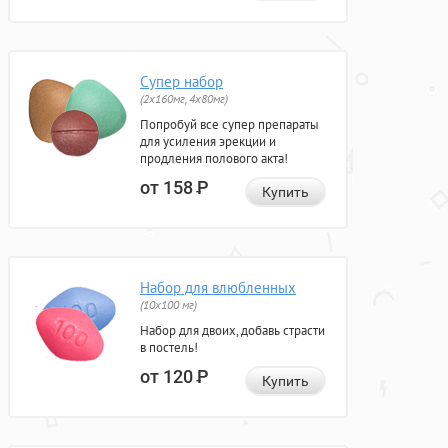
Супер набор
(2х160мг, 4х80мг)
Попробуй все супер препараты
для усиления эрекции и
продления полового акта!
от 158
Р
Купить
Набор для влюбленных
(10х100 мг)
Набор для двоих, добавь страсти
в постель!
от 120
Р
Купить