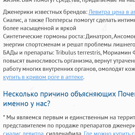
Дженерики известных брендов:
Левитра цена в а
Сиалис, а также Попперсы помогут сделать инти
более насыщенной и яркой
Синтетические гормоны роста
: Динатроп, Ансомо
энергии спортсменам и решат проблемы лишнего
БАДы и препараты:
Tribulus terrestris, Мориамин
повысят выносливость организма, вернут утрачен
работу многих внутренних органов, омолодят кожу
купить в кривом роге в аптеке
.
Несколько причино объясняющих Поче
именно у нас?
* Мы являемся первым и единственным на терри
представителем по продаже препаратов дженер
сиалис левитра
, силденафила
,
Где можно купить с