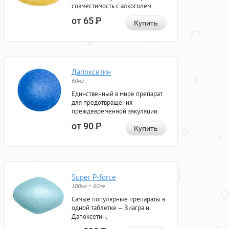
совместимость с алкоголем.
от 65
Р
Купить
Дапоксетин
60мг
Единственный в мире препарат
для предотвращения
преждевременной эякуляции.
от 90
Р
Купить
Super P-force
100мг + 60мг
Самые популярные препараты в
одной таблетке — Виагра и
Дапоксетин.