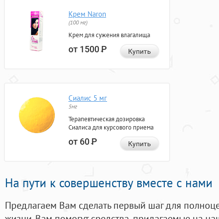
Крем Naron
(100 мг)
Крем для сужения влагалища
от 1500
Р
Купить
Сиалис 5 мг
5мг
Терапевтическая дозировка
Сиалиса для курсового приема
от 60
Р
Купить
На пути к совершенству вместе с нами
Предлагаем Вам сделать первый шаг для полноц
жизни. Вам помогут средства, придагаемые на на