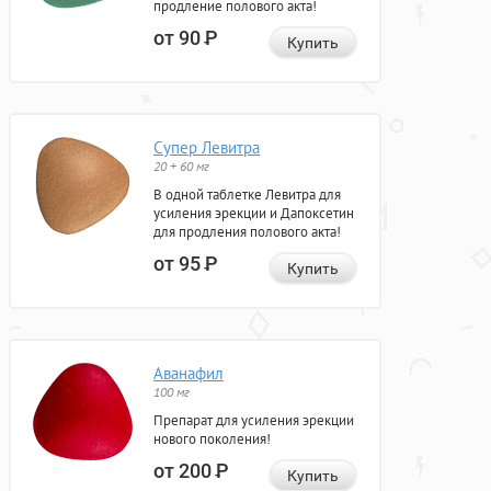
продление полового акта!
от 90
Р
Купить
Супер Левитра
20 + 60 мг
В одной таблетке Левитра для
усиления эрекции и Дапоксетин
для продления полового акта!
от 95
Р
Купить
Аванафил
100 мг
Препарат для усиления эрекции
нового поколения!
от 200
Р
Купить