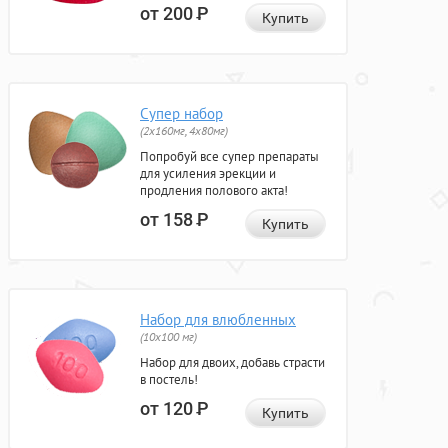
от 200
Р
Купить
Супер набор
(2х160мг, 4х80мг)
Попробуй все супер препараты
для усиления эрекции и
продления полового акта!
от 158
Р
Купить
Набор для влюбленных
(10х100 мг)
Набор для двоих, добавь страсти
в постель!
от 120
Р
Купить