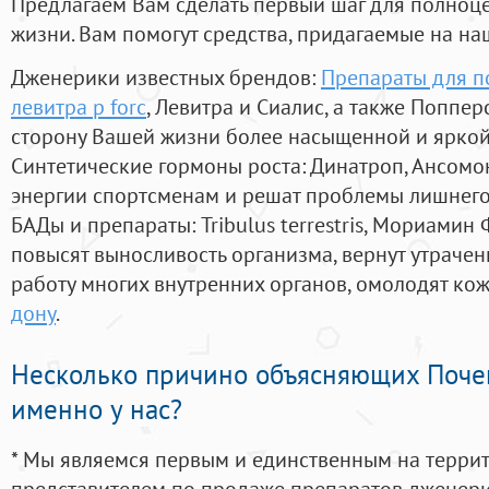
Предлагаем Вам сделать первый шаг для полноц
жизни. Вам помогут средства, придагаемые на на
Дженерики известных брендов:
Препараты для п
левитра p forc
, Левитра и Сиалис, а также Поппе
сторону Вашей жизни более насыщенной и ярко
Синтетические гормоны роста
: Динатроп, Ансомо
энергии спортсменам и решат проблемы лишнего
БАДы и препараты:
Tribulus terrestris, Мориамин
повысят выносливость организма, вернут утрачен
работу многих внутренних органов, омолодят кожу
дону
.
Несколько причино объясняющих Поче
именно у нас?
* Мы являемся первым и единственным на терри
представителем по продаже препаратов дженер