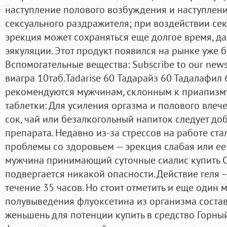
наступление полового возбуждения и наступлен
сексуального раздражителя; при воздействии се
эрекция может сохраняться еще долгое время, д
эякуляции. Этот продукт появился на рынке уже бо
Вспомогательные вещества: Subscribe to our news
виагра 10таб.Tadarise 60 Тадарайз 60 Тадалафил 6
рекомендуются мужчинам, склонным к приапизму
таблетки: Для усиления оргазма и полового влеч
сок, чай или безалкогольный напиток следует доб
препарата. Недавно из-за стрессов на работе ст
проблемы со здоровьем — эрекция слабая или ее
мужчина принимающий суточные сиалис купить С
подвергается никакой опасности. Действие геля –
течение 35 часов. Но стоит отметить и еще один
полувыведения флуоксетина из организма составл
женьшень для потенции купить в средство Горны