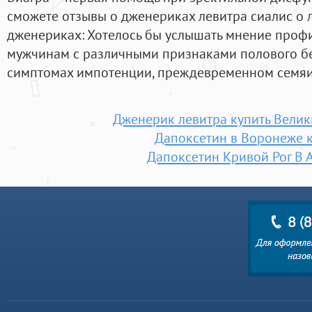
сможете отзывы о дженериках левитра сиалис о 
дженериках: Хотелось бы услышать мнение проф
мужчинам с различными признаками полового б
симптомах импотенции, преждевременном семя
Дженерик левитра купить Вели
Дапоксетин в Воронеже 
Дапоксетин Кривой Рог В 