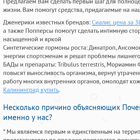
Предлагаем Вам сделать первый шаг для полноц
жизни. Вам помогут средства, придагаемые на на
Дженерики известных брендов:
Сиалис цена за 3
а также Попперсы помогут сделать интимную сто
насыщенной и яркой
Синтетические гормоны роста
: Динатроп, Ансомо
энергии спортсменам и решат проблемы лишнего
БАДы и препараты:
Tribulus terrestris, Мориамин
повысят выносливость организма, вернут утрачен
работу многих внутренних органов, омолодят кожу
Калининград купить
.
Несколько причино объясняющих Поче
именно у нас?
* Мы являемся первым и единственным на терри
представителем по продаже препаратов дженер