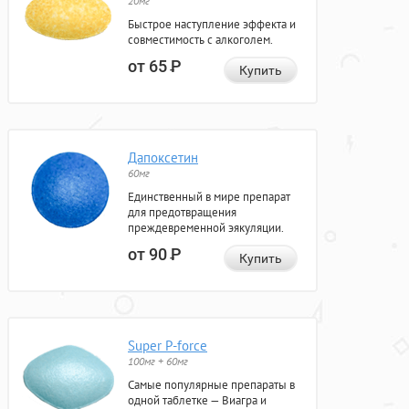
20мг
Быстрое наступление эффекта и
совместимость с алкоголем.
от 65
Р
Купить
Дапоксетин
60мг
Единственный в мире препарат
для предотвращения
преждевременной эякуляции.
от 90
Р
Купить
Super P-force
100мг + 60мг
Самые популярные препараты в
одной таблетке — Виагра и