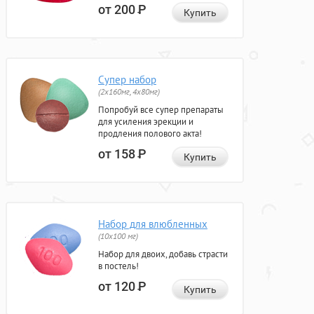
от 200
Р
Купить
Супер набор
(2х160мг, 4х80мг)
Попробуй все супер препараты
для усиления эрекции и
продления полового акта!
от 158
Р
Купить
Набор для влюбленных
(10х100 мг)
Набор для двоих, добавь страсти
в постель!
от 120
Р
Купить