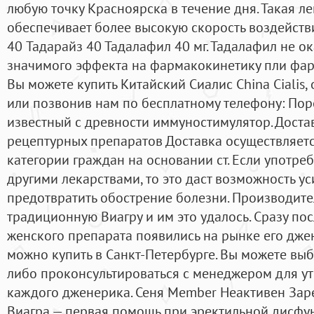
любую точку Красноярска в течение дня. Такая 
обеспечивает более высокую скорость воздейств
40 Тадарайз 40 Тадалафил 40 мг. Тадалафил не о
значимого эффекта на фармакокинетику пли фа
Вы можете купить Китайский Сиалис China Cialis,
или позвонив нам по бесплатному телефону: Пор
известный с древности иммуностимулятор. Доста
рецептурных препаратов Доставка осуществляетс
категории граждан на основании ст. Если употреб
другими лекарствами, то это даст возможность ус
предотвратить обострение болезни. Производите
традиционную Виагру и им это удалось. Сразу по
женского препарата появились на рынке его дже
можно купить в Санкт-Петербурге. Вы можете вы
либо проконсультироваться с менеджером для у
каждого дженерика. Сеня Member Неактивен Заре
Виагра — первая помощь при эректильной дисфун