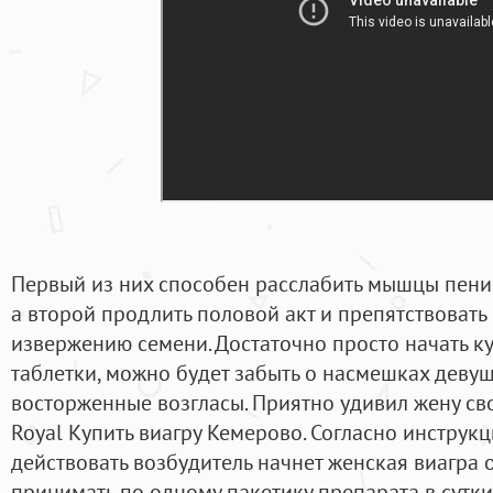
Первый из них способен расслабить мышцы пенис
а второй продлить половой акт и препятствоват
извержению семени. Достаточно просто начать кур
таблетки, можно будет забыть о насмешках девуш
восторженные возгласы. Приятно удивил жену св
Royal Купить виагру Кемерово. Согласно инструк
действовать возбудитель начнет женская виагра 
принимать по одному пакетику препарата в сутки