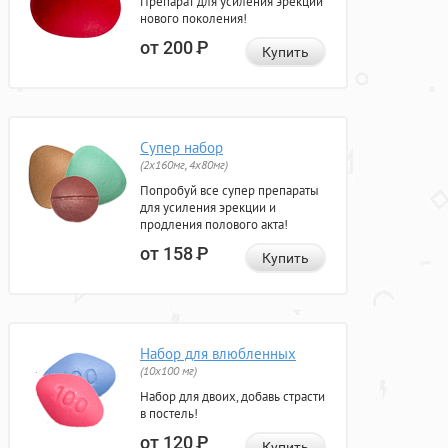
Препарат для усиления эрекции
нового поколения!
от 200
Р
Купить
Супер набор
(2х160мг, 4х80мг)
Попробуй все супер препараты
для усиления эрекции и
продления полового акта!
от 158
Р
Купить
Набор для влюбленных
(10х100 мг)
Набор для двоих, добавь страсти
в постель!
от 120
Р
Купить