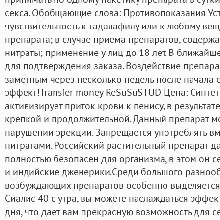
секса. Обобщающие слова: Противопоказания У
чувствительность к тадалафилу или к любому вещ
препарата; в случае приема препаратов, содерж
нитраты; применение у лиц до 18 лет. В ближайш
для подтверждения заказа. Воздействие препарат
заметным через несколько недель после начала 
эффект!Transfer money ReSuSuSTUD Цена: Синте
активизирует приток крови к пенису, в результат
крепкой и продолжительной. Данный препарат м
нарушении эрекции. Запрещается употреблять вм
нитратами. Российский растительный препарат да
полностью безопасен для организма, в этом он с
и индийские дженерики.Среди большого разноо
возбуждающих препаратов особенно выделяется
Сиалис 40 с утра, вы можете наслаждаться эффе
дня, что дает вам прекрасную возможность для с