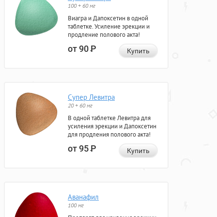
100 + 60 мг
Виагра и Дапоксетин в одной
таблетке. Усиление эрекции и
продление полового акта!
от 90
Р
Купить
Супер Левитра
20 + 60 мг
В одной таблетке Левитра для
усиления эрекции и Дапоксетин
для продления полового акта!
от 95
Р
Купить
Аванафил
100 мг