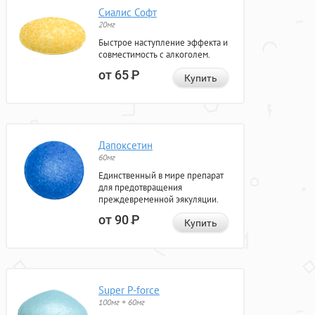
Сиалис Софт
20мг
Быстрое наступление эффекта и
совместимость с алкоголем.
от 65
Р
Купить
Дапоксетин
60мг
Единственный в мире препарат
для предотвращения
преждевременной эякуляции.
от 90
Р
Купить
Super P-force
100мг + 60мг