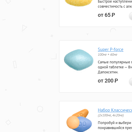
Быстрое наступлени
совместимость с ал
от 65
Р
Super P-force
100мг + 60мг
Самые популярные 
одной таблетке — Ви
Дапоксетин.
от 200
Р
Набор Классичес
(2x100мг, 4x20мг)
Попробуй и выбери
понравившийся преп