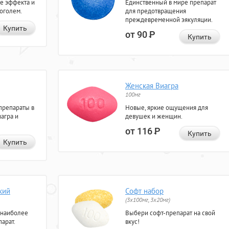
е эффекта и
Единственный в мире препарат
коголем.
для предотвращения
преждевременной эякуляции.
Купить
от 90
Р
Купить
Женская Виагра
100мг
препараты в
Новые, яркие ощущения для
агра и
девушек и женщин.
от 116
Р
Купить
Купить
кий
Софт набор
(3x100мг, 3x20мг)
 наиболее
Выбери софт-препарат на свой
арат.
вкус!