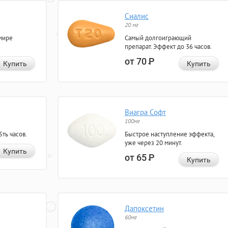
Сиалис
20 мг
мире
Самый долгоиграющий
препарат. Эффект до 36 часов.
от 70
Р
Купить
Купить
Виагра Софт
100мг
ть часов.
Быстрое наступление эффекта,
уже через 20 минут.
Купить
от 65
Р
Купить
Дапоксетин
60мг