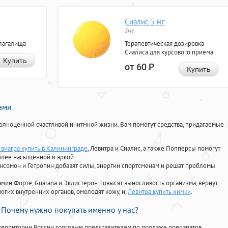
Сиалис 5 мг
5мг
лагалища
Терапевтическая дозировка
Сиалиса для курсового приема
Купить
от 60
Р
Купить
нами
олноценной счастливой инитмной жизни. Вам помогут средства, придагаемые
виагра купить в Калининграде
, Левитра и Сиалис, а также Попперсы помогут
олее насыщенной и яркой
Ансомон и Гетропин добавят силы, энергии спортсменам и решат проблемы
ориамин Форте, Guarana и Экдистерон повысят выносливость организма, вернут
огих внутренних органов, омолодят кожу, и,
Левитра купить химки
.
Почему нужно покупать именно у нас?
территории России торговым представителем по продаже препаратов