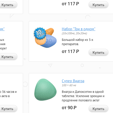
от 117
Р
Купить
Купить
ом"
Набор "Три в одном"
(10x100мг, 20x20мг)
ных
Большой набор из 3-х
ения
препаратов.
боре!
от 117
Р
Купить
Купить
Супер Виагра
100 + 60 мг
 36 часов и
Виагра и Дапоксетин в одной
 акта в
таблетке. Усиление эрекции и
продление полового акта!
от 90
Р
Купить
Купить