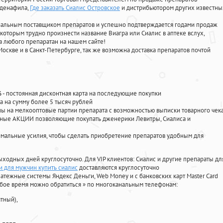
лденафила
,
Где заказать Сиалис Островское
и дистрибьютором других известны
циальным поставщиком препаратов и успешно подтверждается годами продаж
 которым трудно произнести название Виагра или Сиалис в аптеке вслух,
 любого препаратан на нашем сайте!
Москве и в Санкт-Петербурге, так же возможна доставка препаратов почтой
%
- постоянная дисконтная карта на последующие покупки
а на сумму более 5 тысяч рублей
 на мелкооптовые партии препарата с возможностью выписки товарного чек
личные АКЦИИ позволяющие покупать дженерики Левитры, Сиалиса и
мальные усилия, чтобы сделать приобретение препаратов удобным для
ыходных дней круглосуточно. Для VIP клиентов: Сиалис и другие препараты дл
и для мужчин купить сиалис
доставляются круглосуточно
атежные системы Яндекс Деньги, Web Money и с банковских карт Master Card
юбое время можно обратиться
»
по многоканальным телефонам:
тный),