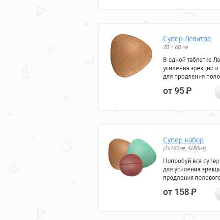
Супер Левитра
20 + 60 мг
В одной таблетке Л
усиления эрекции и
для продления поло
от 95
Р
Супер набор
(2х160мг, 4х80мг)
Попробуй все супер
для усиления эрекц
продления полового
от 158
Р