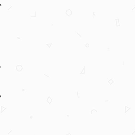
х
а
я