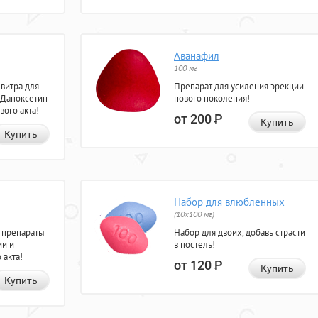
Аванафил
100 мг
евитра для
Препарат для усиления эрекции
 Дапоксетин
нового поколения!
вого акта!
от 200
Р
Купить
Купить
Набор для влюбленных
(10х100 мг)
 препараты
Набор для двоих, добавь страсти
ии и
в постель!
 акта!
от 120
Р
Купить
Купить