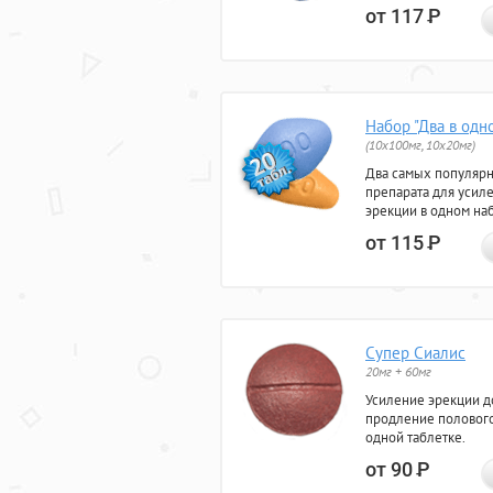
от 117
Р
Набор "Два в одн
(10x100мг, 10x20мг)
Два самых популяр
препарата для усил
эрекции в одном на
от 115
Р
Супер Сиалис
20мг + 60мг
Усиление эрекции до
продление полового
одной таблетке.
от 90
Р