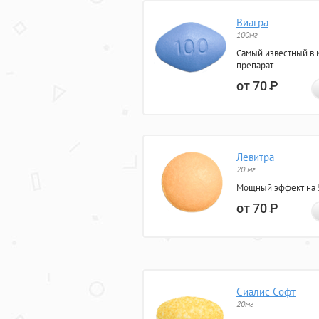
Виагра
100мг
Самый известный в 
препарат
от 70
Р
Левитра
20 мг
Мощный эффект на 5
от 70
Р
Сиалис Софт
20мг