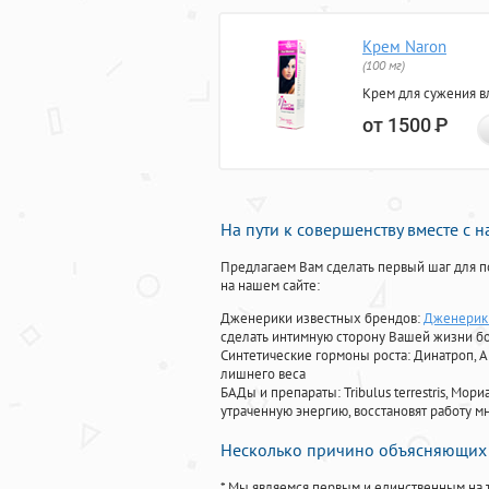
Крем Naron
(100 мг)
Крем для сужения в
от 1500
Р
На пути к совершенству вместе с 
Предлагаем Вам сделать первый шаг для п
на нашем сайте:
Дженерики известных брендов:
Дженерик 
сделать интимную сторону Вашей жизни б
Синтетические гормоны роста
: Динатроп, 
лишнего веса
БАДы и препараты:
Tribulus terrestris, М
утраченную энергию, восстановят работу мн
Несколько причино объясняющих 
* Мы являемся первым и единственным на 