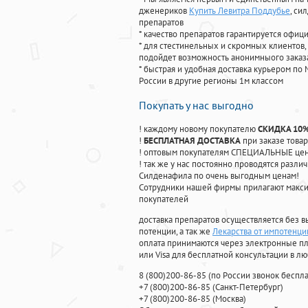
дженериков
Купить Левитра Поддубье
, си
препаратов
* качество препаратов гарантируется офи
* для стестинельных и скромных клиентов,
подойдет возможность анонимныого заказа
* быстрая и удобная доставка курьером по 
России в другие регионы 1м классом
Покупать у нас выгодно
! каждому новому покупателю
СКИДКА 10
!
БЕСПЛАТНАЯ ДОСТАВКА
при заказе товар
! оптовым покупателям СПЕЦИАЛЬНЫЕ цены
! так же у нас постоянно проводятся раз
Силденафила по очень выгодным ценам!
Cотрудники нашей фирмы прилагают макси
покупателей
доставка препаратов осуществляется без в
потенции, а так же
Лекарства от импотенци
оплата принимаются через электронные пл
или Visa для бесплатной консультации в л
8
(800
)200-86-85
(
по России звонок беспла
+7
(800
)200-86-85
(
Санкт-Петербург)
+7
(800
)200-86-85
(
Москва)