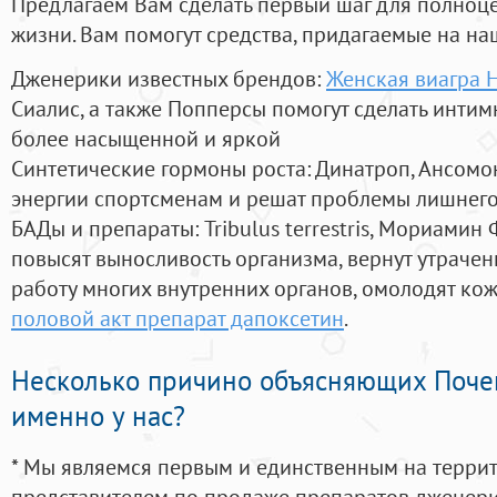
Предлагаем Вам сделать первый шаг для полноц
жизни. Вам помогут средства, придагаемые на на
Дженерики известных брендов:
Женская виагра 
Сиалис, а также Попперсы помогут сделать инти
более насыщенной и яркой
Синтетические гормоны роста
: Динатроп, Ансомо
энергии спортсменам и решат проблемы лишнего
БАДы и препараты:
Tribulus terrestris, Мориамин
повысят выносливость организма, вернут утрачен
работу многих внутренних органов, омолодят кожу
половой акт препарат дапоксетин
.
Несколько причино объясняющих Поче
именно у нас?
* Мы являемся первым и единственным на терри
представителем по продаже препаратов дженер