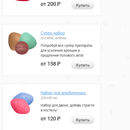
от 200
Р
Купить
Супер набор
(2х160мг, 4х80мг)
Попробуй все супер препараты
для усиления эрекции и
продления полового акта!
от 158
Р
Купить
Набор для влюбленных
(10х100 мг)
Набор для двоих, добавь страсти
в постель!
от 120
Р
Купить